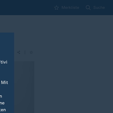
Merkliste
Suche
|
| 14:00
tivi
 Mit
n
ine
ten