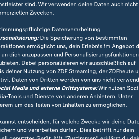
nstleister sind. Wir verwenden deine Daten auch nicht
merziellen Zwecken.
timmungspflichtige Datenverarbeitung
ersonalisierung:
Die Speicherung von bestimmten
eraktionen ermöglicht uns, dein Erlebnis im Angebot 
 an dich anzupassen und Personalisierungsfunktionen
ubieten. Dabei personalisieren wir ausschließlich auf
is deiner Nutzung von ZDF Streaming, der ZDFheute 
gionen geht heute die elektronische Patientenakte an 
tivi. Daten von Dritten werden von uns nicht verwend
setzlich Versicherten angelegt werden, außer, sie habe
ocial Media und externe Drittsysteme:
Wir nutzen Soci
ia-Tools und Dienste von anderen Anbietern. Unter
erem um das Teilen von Inhalten zu ermöglichen.
kannst entscheiden, für welche Zwecke wir deine Dat
ichern und verarbeiten dürfen. Dies betrifft nur dein
uell genutztes Gerät. Mit "Zustimmen" erklärst du dei