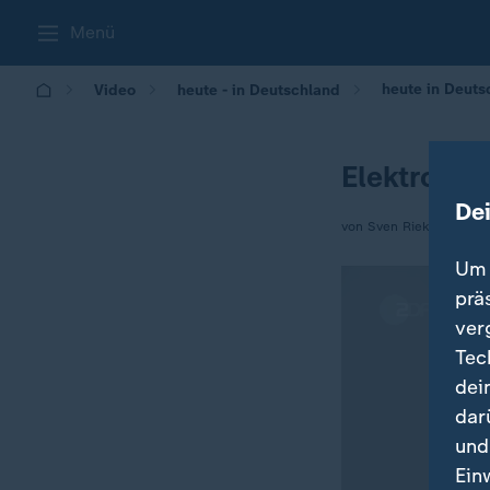
Menü
heute in Deutsc
Video
heute - in Deutschland
Elektronis
De
von Sven Rieken
Um 
prä
ver
Tec
dei
dar
und
Ein