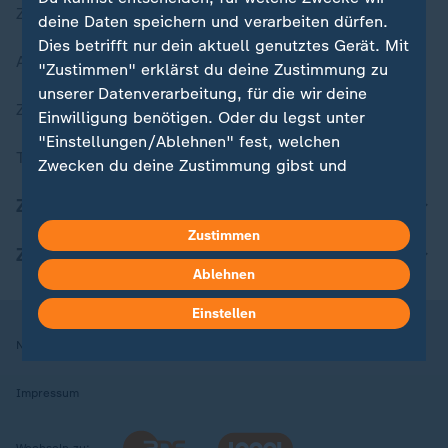
Zuletzt veröffentlicht
deine Daten speichern und verarbeiten dürfen.
Dies betrifft nur dein aktuell genutztes Gerät. Mit
Aktuelle Sendungs-Videos
"Zustimmen" erklärst du deine Zustimmung zu
unserer Datenverarbeitung, für die wir deine
ZDFheute Stories
Einwilligung benötigen. Oder du legst unter
"Einstellungen/Ablehnen" fest, welchen
Themen im Überblick
Zwecken du deine Zustimmung gibst und
welchen nicht. Deine Datenschutzeinstellungen
ZDFheute Update
kannst du jederzeit mit Wirkung für die Zukunft
Zustimmen
in deinen Einstellungen widerrufen oder ändern.
ZDFheute Apps
Ablehnen
Hier findest du das Impressum.
Weitere Informationen findest du in unserer
Einstellen
Datenschutzerklärung.
Nutzungsbedingungen
Datenschutz
Datenschutzeinstellungen
Impressum