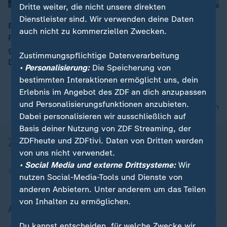
Dritte weiter, die nicht unsere direkten
Dienstleister sind. Wir verwenden deine Daten
Eines der ältesten Braunkohlekraftwerke Europas
auch nicht zu kommerziellen Zwecken.
Plessa ist seit diesem März für Touren geöffnet. Die so
00:15
genannten „Lost Placer“ überrennen das Kraftwerk –
Zustimmungspflichtige Datenverarbeitung
Die Touren sind bis Ende des Jahres ausgebucht!
• Personalisierung:
Die Speicherung von
bestimmten Interaktionen ermöglicht uns, dein
Erlebnis im Angebot des ZDF an dich anzupassen
und Personalisierungsfunktionen anzubieten.
nach oben
Dabei personalisieren wir ausschließlich auf
Basis deiner Nutzung von ZDF Streaming, der
ZDFheute und ZDFtivi. Daten von Dritten werden
von uns nicht verwendet.
• Social Media und externe Drittsysteme:
Wir
nutzen Social-Media-Tools und Dienste von
anderen Anbietern. Unter anderem um das Teilen
von Inhalten zu ermöglichen.
Aktuell bei ZDFheute
Du kannst entscheiden, für welche Zwecke wir