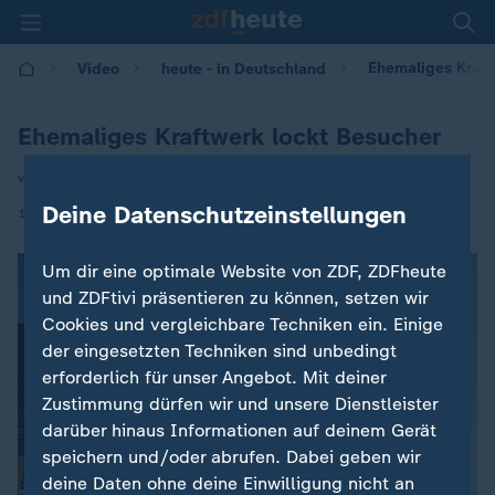
Ehemaliges Kraft
Video
heute - in Deutschland
Ehemaliges Kraftwerk lockt Besucher
von Dorte Störmann
Deine Datenschutzeinstellungen
|
11.06.2026 | 14:00
Um dir eine optimale Website von ZDF, ZDFheute
und ZDFtivi präsentieren zu können, setzen wir
Cookies und vergleichbare Techniken ein. Einige
der eingesetzten Techniken sind unbedingt
erforderlich für unser Angebot. Mit deiner
Zustimmung dürfen wir und unsere Dienstleister
darüber hinaus Informationen auf deinem Gerät
speichern und/oder abrufen. Dabei geben wir
deine Daten ohne deine Einwilligung nicht an