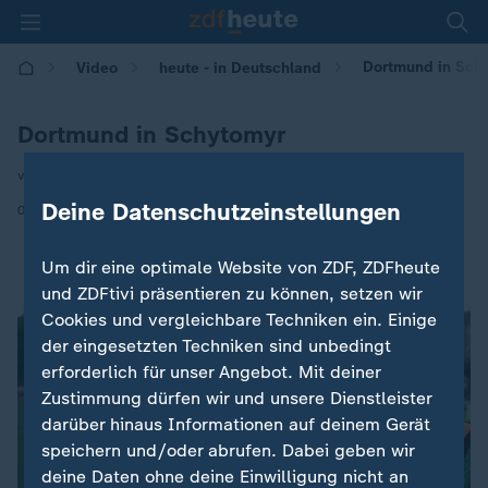
Dortmund in Sch
Video
heute - in Deutschland
Dortmund in Schytomyr
von Carsten Thurau
Deine Datenschutzeinstellungen
|
08.07.2026 | 14:00
Um dir eine optimale Website von ZDF, ZDFheute
und ZDFtivi präsentieren zu können, setzen wir
Cookies und vergleichbare Techniken ein. Einige
der eingesetzten Techniken sind unbedingt
erforderlich für unser Angebot. Mit deiner
Zustimmung dürfen wir und unsere Dienstleister
darüber hinaus Informationen auf deinem Gerät
speichern und/oder abrufen. Dabei geben wir
deine Daten ohne deine Einwilligung nicht an