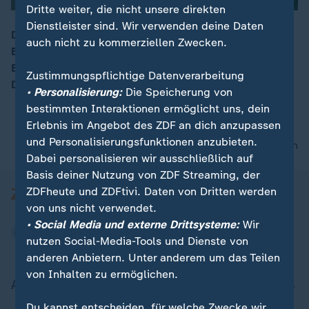
Dritte weiter, die nicht unsere direkten
Dienstleister sind. Wir verwenden deine Daten
Dortmunds Oberbürgermeister besuchte mit einem
auch nicht zu kommerziellen Zwecken.
BVB-Vertreter die ukrainische Partnerstadt Schytomyr.
00:16
Bei einem Besuch der Fußballakademie betonte er,
Zustimmungspflichtige Datenverarbeitung
Deutschland könne viel von der Ukraine lernen.
• Personalisierung:
Die Speicherung von
bestimmten Interaktionen ermöglicht uns, dein
Erlebnis im Angebot des ZDF an dich anzupassen
und Personalisierungsfunktionen anzubieten.
nach oben
Dabei personalisieren wir ausschließlich auf
Basis deiner Nutzung von ZDF Streaming, der
ZDFheute und ZDFtivi. Daten von Dritten werden
von uns nicht verwendet.
• Social Media und externe Drittsysteme:
Wir
nutzen Social-Media-Tools und Dienste von
anderen Anbietern. Unter anderem um das Teilen
von Inhalten zu ermöglichen.
Aktuell bei ZDFheute
Du kannst entscheiden, für welche Zwecke wir