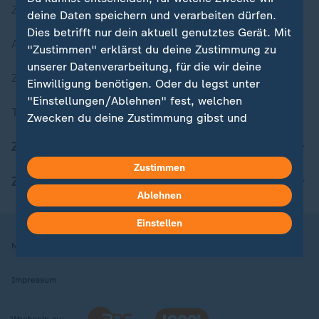
Zuletzt veröffentlicht
deine Daten speichern und verarbeiten dürfen.
Dies betrifft nur dein aktuell genutztes Gerät. Mit
Aktuelle Sendungs-Videos
"Zustimmen" erklärst du deine Zustimmung zu
unserer Datenverarbeitung, für die wir deine
ZDFheute Stories
Einwilligung benötigen. Oder du legst unter
"Einstellungen/Ablehnen" fest, welchen
Themen im Überblick
Zwecken du deine Zustimmung gibst und
welchen nicht. Deine Datenschutzeinstellungen
ZDFheute Update
kannst du jederzeit mit Wirkung für die Zukunft
Zustimmen
in deinen Einstellungen widerrufen oder ändern.
ZDFheute Apps
Ablehnen
Hier findest du das Impressum.
Weitere Informationen findest du in unserer
Einstellen
Datenschutzerklärung.
Nutzungsbedingungen
Datenschutz
Datenschutzeinstellungen
Impressum