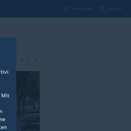
Merkliste
Suche
|
| 14:00
tivi
 Mit
n
ine
ten