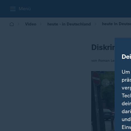
Menü
heute in Deuts
Video
heute - in Deutschland
Diskrimini
De
von Roman Leskovar
Um 
prä
ver
Tec
dei
dar
und
Ein