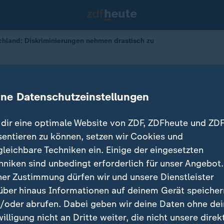
chland: Diskriminierungen nehmen drastisch zu
erungen nehmen drastisch zu
ine Datenschutzeinstellungen
03.06.2025 
dir eine optimale Website von ZDF, ZDFheute und ZDF
sentieren zu können, setzen wir Cookies und
gleichbare Techniken ein. Einige der eingesetzten
hniken sind unbedingt erforderlich für unser Angebot.
ner Zustimmung dürfen wir und unsere Dienstleister
über hinaus Informationen auf deinem Gerät speicher
/oder abrufen. Dabei geben wir deine Daten ohne de
willigung nicht an Dritte weiter, die nicht unsere direk