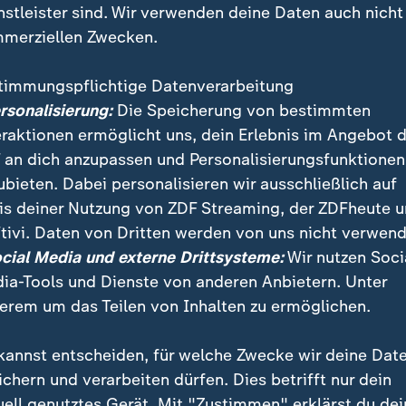
nstleister sind. Wir verwenden deine Daten auch nicht
merziellen Zwecken.
timmungspflichtige Datenverarbeitung
ersonalisierung:
Die Speicherung von bestimmten
eraktionen ermöglicht uns, dein Erlebnis im Angebot 
 an dich anzupassen und Personalisierungsfunktionen
ubieten. Dabei personalisieren wir ausschließlich auf
is deiner Nutzung von ZDF Streaming, der ZDFheute 
eldeten Diskriminierungen hat sich in den letzten fü
tivi. Daten von Dritten werden von uns nicht verwend
t die Hälfte wegen Rassismus. Immer mehr Menschen 
ocial Media und externe Drittsysteme:
Wir nutzen Soci
nierungsstelle.
ia-Tools und Dienste von anderen Anbietern. Unter
erem um das Teilen von Inhalten zu ermöglichen.
kannst entscheiden, für welche Zwecke wir deine Dat
ichern und verarbeiten dürfen. Dies betrifft nur dein
uell genutztes Gerät. Mit "Zustimmen" erklärst du dei