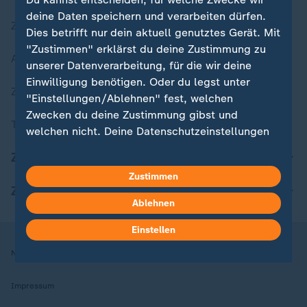
deine Daten speichern und verarbeiten dürfen.
Zuletzt veröffentlicht
Dies betrifft nur dein aktuell genutztes Gerät. Mit
"Zustimmen" erklärst du deine Zustimmung zu
Aktuelle Sendungs-Videos
unserer Datenverarbeitung, für die wir deine
Einwilligung benötigen. Oder du legst unter
ZDFheute Stories
"Einstellungen/Ablehnen" fest, welchen
Zwecken du deine Zustimmung gibst und
Themen im Überblick
welchen nicht. Deine Datenschutzeinstellungen
kannst du jederzeit mit Wirkung für die Zukunft
ZDFheute Update
in deinen Einstellungen widerrufen oder ändern.
Zustimmen
ZDFheute Apps
Hier findest du das Impressum.
Ablehnen
Weitere Informationen findest du in unserer
Datenschutzerklärung.
Einstellen
Nutzungsbedingungen
Datenschutz
Datenschutzeinstellungen
Impressum