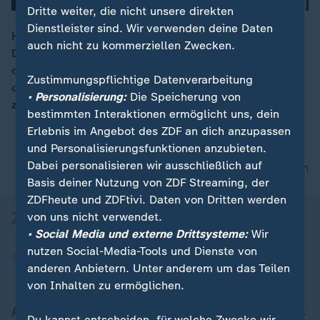
Dritte weiter, die nicht unsere direkten
Dienstleister sind. Wir verwenden deine Daten
Heute beginnen die Feierlichkeiten zum Tag der
auch nicht zu kommerziellen Zwecken.
Deutschen Einheit in Schwerin. 34 Jahre nach der
00:16
deutschen Einheit sagt eine Mehrheit in Ost und West,
Zustimmungspflichtige Datenverarbeitung
dass die Deutschen bisher nicht zu einer Nation
• Personalisierung:
Die Speicherung von
zusammengewachsen sind.
bestimmten Interaktionen ermöglicht uns, dein
Erlebnis im Angebot des ZDF an dich anzupassen
und Personalisierungsfunktionen anzubieten.
Dabei personalisieren wir ausschließlich auf
nach oben
Basis deiner Nutzung von ZDF Streaming, der
ZDFheute und ZDFtivi. Daten von Dritten werden
von uns nicht verwendet.
• Social Media und externe Drittsysteme:
Wir
nutzen Social-Media-Tools und Dienste von
anderen Anbietern. Unter anderem um das Teilen
von Inhalten zu ermöglichen.
Aktuell bei ZDFheute
Du kannst entscheiden, für welche Zwecke wir