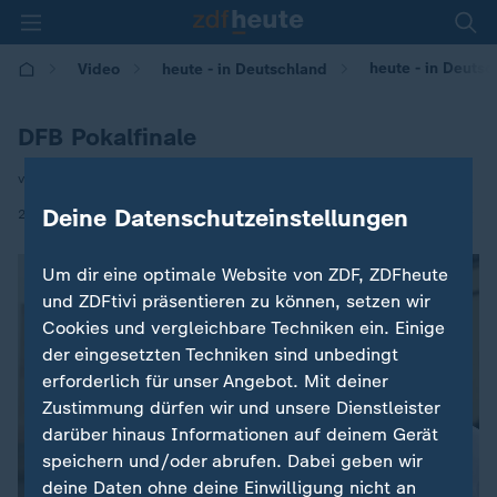
heute - in Deutsc
Video
heute - in Deutschland
DFB Pokalfinale
von Ralph Goldmann und Tom-Luca Freund
|
Deine Datenschutzeinstellungen
23.05.2025 | 14:00
Um dir eine optimale Website von ZDF, ZDFheute
und ZDFtivi präsentieren zu können, setzen wir
Cookies und vergleichbare Techniken ein. Einige
der eingesetzten Techniken sind unbedingt
erforderlich für unser Angebot. Mit deiner
Zustimmung dürfen wir und unsere Dienstleister
darüber hinaus Informationen auf deinem Gerät
speichern und/oder abrufen. Dabei geben wir
deine Daten ohne deine Einwilligung nicht an