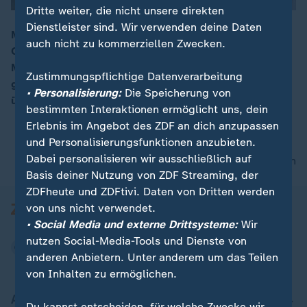
Dritte weiter, die nicht unsere direkten
Dienstleister sind. Wir verwenden deine Daten
Morgen treffen im ausverkauften Berliner
auch nicht zu kommerziellen Zwecken.
Olympiastadion im Finale des DFB-Pokals
00:16
Mannschaften aufeinander, die nicht so oft auf der
Zustimmungspflichtige Datenverarbeitung
ganz großen Bühne stehen: Der VfB Stuttgart und
• Personalisierung:
Die Speicherung von
überraschenderweise: Drittligist Arminia Bielefeld.
bestimmten Interaktionen ermöglicht uns, dein
Erlebnis im Angebot des ZDF an dich anzupassen
und Personalisierungsfunktionen anzubieten.
Dabei personalisieren wir ausschließlich auf
nach oben
Basis deiner Nutzung von ZDF Streaming, der
ZDFheute und ZDFtivi. Daten von Dritten werden
von uns nicht verwendet.
• Social Media und externe Drittsysteme:
Wir
nutzen Social-Media-Tools und Dienste von
anderen Anbietern. Unter anderem um das Teilen
von Inhalten zu ermöglichen.
Aktuell bei ZDFheute
Du kannst entscheiden, für welche Zwecke wir