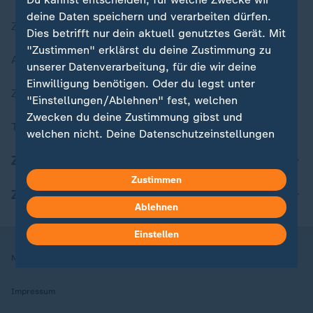
deine Daten speichern und verarbeiten dürfen.
Zuletzt veröffentlicht
Dies betrifft nur dein aktuell genutztes Gerät. Mit
"Zustimmen" erklärst du deine Zustimmung zu
Aktuelle Sendungs-Videos
unserer Datenverarbeitung, für die wir deine
Einwilligung benötigen. Oder du legst unter
ZDFheute Stories
"Einstellungen/Ablehnen" fest, welchen
Zwecken du deine Zustimmung gibst und
Themen im Überblick
welchen nicht. Deine Datenschutzeinstellungen
kannst du jederzeit mit Wirkung für die Zukunft
ZDFheute Update
in deinen Einstellungen widerrufen oder ändern.
Zustimmen
ZDFheute Apps
Hier findest du das Impressum.
Ablehnen
Weitere Informationen findest du in unserer
Datenschutzerklärung.
Einstellen
Nutzungsbedingungen
Datenschutz
Datenschutzeinstellungen
Impressum