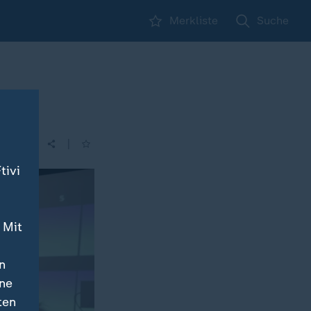
Merkliste
Suche
|
| 14:00
tivi
 Mit
n
ine
ten