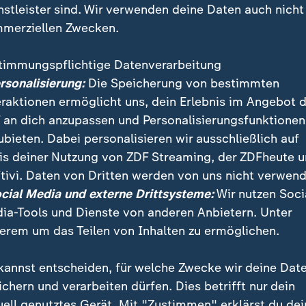
nstleister sind. Wir verwenden deine Daten auch nicht
merziellen Zwecken.
timmungspflichtige Datenverarbeitung
ersonalisierung:
Die Speicherung von bestimmten
eraktionen ermöglicht uns, dein Erlebnis im Angebot 
 an dich anzupassen und Personalisierungsfunktionen
ubieten. Dabei personalisieren wir ausschließlich auf
is deiner Nutzung von ZDF Streaming, der ZDFheute 
g der deutsch-französischen Freundschaft. Die soll nic
tivi. Daten von Dritten werden von uns nicht verwend
e, sondern auch interkulturell gefördert werden. Ein 
ocial Media und externe Drittsysteme:
Wir nutzen Soci
nen der Sprache.
ia-Tools und Dienste von anderen Anbietern. Unter
erem um das Teilen von Inhalten zu ermöglichen.
kannst entscheiden, für welche Zwecke wir deine Dat
ichern und verarbeiten dürfen. Dies betrifft nur dein
uell genutztes Gerät. Mit "Zustimmen" erklärst du dei