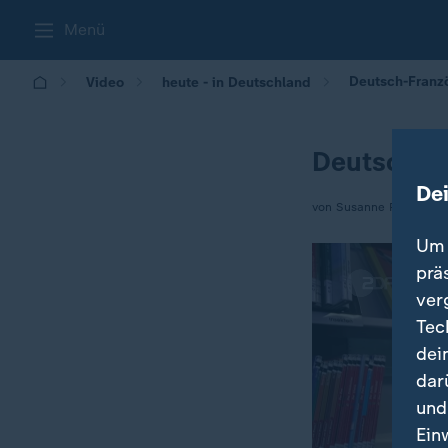
Menü
Deutsch-Franz
Video
heute - in Deutschland
Deutsch-F
De
von Susanne Freitag-C
Um 
prä
ver
Tec
dei
dar
und
Ein