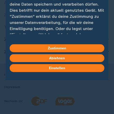
Aktuelle Sendungs-Videos
deine Daten speichern und verarbeiten dürfen.
Dies betrifft nur dein aktuell genutztes Gerät. Mit
ZDFheute Stories
"Zustimmen" erklärst du deine Zustimmung zu
unserer Datenverarbeitung, für die wir deine
Themen im Überblick
Einwilligung benötigen. Oder du legst unter
"Einstellungen/Ablehnen" fest, welchen
ZDFheute Update
Zwecken du deine Zustimmung gibst und
welchen nicht. Deine Datenschutzeinstellungen
Zustimmen
ZDFheute Apps
kannst du jederzeit mit Wirkung für die Zukunft
Ablehnen
in deinen Einstellungen widerrufen oder ändern.
Einstellen
Hier findest du das Impressum.
Nutzungsbedingungen
Datenschutz
Datenschutzeinstellungen
Weitere Informationen findest du in unserer
Datenschutzerklärung.
Impressum
Wechseln zu: