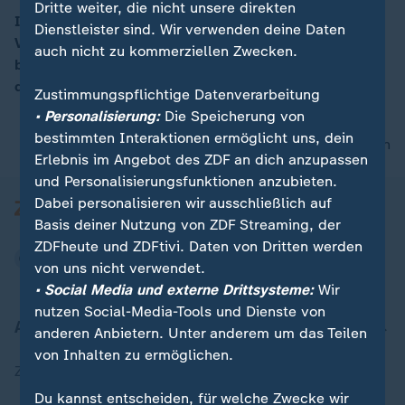
Dritte weiter, die nicht unsere direkten
In Cottbus häufen sich mutmaßlich rechtsextreme
Dienstleister sind. Wir verwenden deine Daten
Vorfälle. Jüdische Bewohner fühlen sich zunehmend
auch nicht zu kommerziellen Zwecken.
00:16
bedroht. Doch es regt sich Widerstand: Hunderte
demonstrieren gegen rechte Gewalt.
Zustimmungspflichtige Datenverarbeitung
• Personalisierung:
Die Speicherung von
bestimmten Interaktionen ermöglicht uns, dein
nach oben
Erlebnis im Angebot des ZDF an dich anzupassen
und Personalisierungsfunktionen anzubieten.
Dabei personalisieren wir ausschließlich auf
Basis deiner Nutzung von ZDF Streaming, der
ZDFheute und ZDFtivi. Daten von Dritten werden
von uns nicht verwendet.
• Social Media und externe Drittsysteme:
Wir
nutzen Social-Media-Tools und Dienste von
Aktuell bei ZDFheute
anderen Anbietern. Unter anderem um das Teilen
von Inhalten zu ermöglichen.
Zuletzt veröffentlicht
Du kannst entscheiden, für welche Zwecke wir