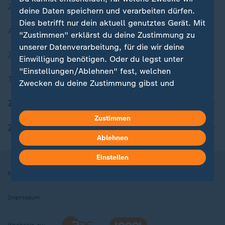
Zuletzt veröffentlicht
deine Daten speichern und verarbeiten dürfen.
Dies betrifft nur dein aktuell genutztes Gerät. Mit
Aktuelle Sendungs-Videos
"Zustimmen" erklärst du deine Zustimmung zu
unserer Datenverarbeitung, für die wir deine
ZDFheute Stories
Einwilligung benötigen. Oder du legst unter
"Einstellungen/Ablehnen" fest, welchen
Themen im Überblick
Zwecken du deine Zustimmung gibst und
welchen nicht. Deine Datenschutzeinstellungen
ZDFheute Update
kannst du jederzeit mit Wirkung für die Zukunft
Zustimmen
in deinen Einstellungen widerrufen oder ändern.
ZDFheute Apps
Ablehnen
Hier findest du das Impressum.
Weitere Informationen findest du in unserer
Einstellen
Datenschutzerklärung.
Nutzungsbedingungen
Datenschutz
Datenschutzeinstellungen
Impressum