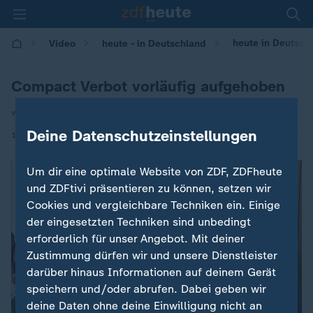
heute in Deutsch
Video
heute - in Deutschland
Compact Verbot vorläufig aufgehoben
von Lars Bohnsack
Deine Datenschutzeinstellungen
|
15.08.2024 | 14:00
Um dir eine optimale Website von ZDF, ZDFheute
und ZDFtivi präsentieren zu können, setzen wir
Cookies und vergleichbare Techniken ein. Einige
der eingesetzten Techniken sind unbedingt
erforderlich für unser Angebot. Mit deiner
Zustimmung dürfen wir und unsere Dienstleister
darüber hinaus Informationen auf deinem Gerät
speichern und/oder abrufen. Dabei geben wir
deine Daten ohne deine Einwilligung nicht an