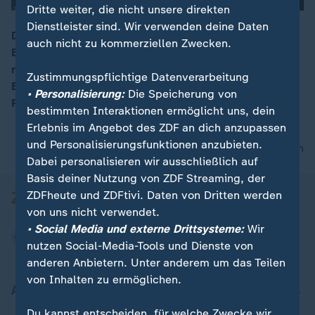
Dritte weiter, die nicht unsere direkten
Dienstleister sind. Wir verwenden deine Daten
Das Bundesverwaltungsgericht hat das im Juli von
auch nicht zu kommerziellen Zwecken.
Bundesinnenministerin Faeser verfügte Verbot des
00:15
rechtsextremen Magazins Compact vorläufig im
Zustimmungspflichtige Datenverarbeitung
Eilverfahren aufgehoben. Auch Politiker kritisieren
• Personalisierung:
Die Speicherung von
Faesers Entscheidung.
bestimmten Interaktionen ermöglicht uns, dein
Erlebnis im Angebot des ZDF an dich anzupassen
und Personalisierungsfunktionen anzubieten.
nach oben
Dabei personalisieren wir ausschließlich auf
Basis deiner Nutzung von ZDF Streaming, der
ZDFheute und ZDFtivi. Daten von Dritten werden
von uns nicht verwendet.
• Social Media und externe Drittsysteme:
Wir
nutzen Social-Media-Tools und Dienste von
anderen Anbietern. Unter anderem um das Teilen
von Inhalten zu ermöglichen.
Aktuell bei ZDFheute
Du kannst entscheiden, für welche Zwecke wir