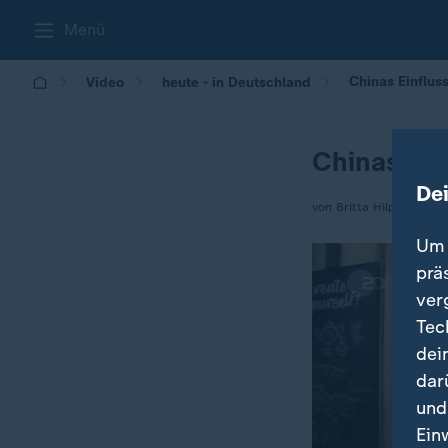
Menü
Chinas Einflus
Video
heute - in Deutschland
Chinas Ein
De
von Britta Hilpert
Um 
prä
ver
Tec
dei
dar
und
Ein