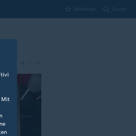
Merkliste
Suche
|
| 14:00
tivi
 Mit
n
ine
ten