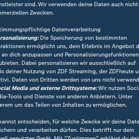
nstleister sind. Wir verwenden deine Daten auch nicht
merziellen Zwecken.
timmungspflichtige Datenverarbeitung
ersonalisierung:
Die Speicherung von bestimmten
eraktionen ermöglicht uns, dein Erlebnis im Angebot 
 an dich anzupassen und Personalisierungsfunktionen
ubieten. Dabei personalisieren wir ausschließlich auf
is deiner Nutzung von ZDF Streaming, der ZDFheute 
men dringen immer stärker in den deutschen Markt vor
tivi. Daten von Dritten werden von uns nicht verwend
nchen. Der Kaffee-Discounter Cotti Coffee plant allei
ocial Media und externe Drittsysteme:
Wir nutzen Soci
ngen.
ia-Tools und Dienste von anderen Anbietern. Unter
erem um das Teilen von Inhalten zu ermöglichen.
kannst entscheiden, für welche Zwecke wir deine Dat
ichern und verarbeiten dürfen. Dies betrifft nur dein
uell genutztes Gerät. Mit "Zustimmen" erklärst du dei