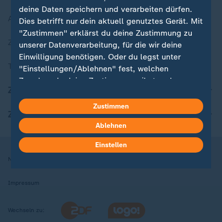
deine Daten speichern und verarbeiten dürfen.
Aktuelle Sendungs-Videos
Dies betrifft nur dein aktuell genutztes Gerät. Mit
"Zustimmen" erklärst du deine Zustimmung zu
ZDFheute Stories
unserer Datenverarbeitung, für die wir deine
Einwilligung benötigen. Oder du legst unter
Themen im Überblick
"Einstellungen/Ablehnen" fest, welchen
Zwecken du deine Zustimmung gibst und
ZDFheute Update
welchen nicht. Deine Datenschutzeinstellungen
kannst du jederzeit mit Wirkung für die Zukunft
Zustimmen
ZDFheute Apps
in deinen Einstellungen widerrufen oder ändern.
Ablehnen
Hier findest du das Impressum.
Einstellen
Weitere Informationen findest du in unserer
Nutzungsbedingungen
Datenschutz
Datenschutzeinstellungen
Datenschutzerklärung.
Impressum
Wechseln zu: