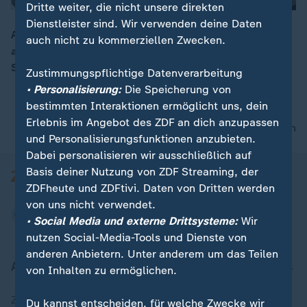
Dritte weiter, die nicht unsere direkten
Dienstleister sind. Wir verwenden deine Daten
Am morgigen Tag der Bundeswehr erhalten Besucher
auch nicht zu kommerziellen Zwecken.
an zehn Standorten Einblicke hinter die Kulissen der
00:16
Streitkräfte. Die Truppe sucht händeringend Rekruten.
Zustimmungspflichtige Datenverarbeitung
• Personalisierung:
Die Speicherung von
bestimmten Interaktionen ermöglicht uns, dein
Erlebnis im Angebot des ZDF an dich anzupassen
nach oben
und Personalisierungsfunktionen anzubieten.
Dabei personalisieren wir ausschließlich auf
Basis deiner Nutzung von ZDF Streaming, der
ZDFheute und ZDFtivi. Daten von Dritten werden
von uns nicht verwendet.
• Social Media und externe Drittsysteme:
Wir
nutzen Social-Media-Tools und Dienste von
anderen Anbietern. Unter anderem um das Teilen
Aktuell bei ZDFheute
von Inhalten zu ermöglichen.
Zuletzt veröffentlicht
Du kannst entscheiden, für welche Zwecke wir