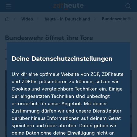
Bundeswehr öffnet
Video
heute - in Deutschland
Bundeswehr öffnet ihre Tore
von Svenja Dohmeyer
Deine Datenschutzeinstellungen
|
05.06.2026 | 14:00
Um dir eine optimale Website von ZDF, ZDFheute
und ZDFtivi präsentieren zu können, setzen wir
Cookies und vergleichbare Techniken ein. Einige
der eingesetzten Techniken sind unbedingt
erforderlich für unser Angebot. Mit deiner
Zustimmung dürfen wir und unsere Dienstleister
darüber hinaus Informationen auf deinem Gerät
speichern und/oder abrufen. Dabei geben wir
deine Daten ohne deine Einwilligung nicht an