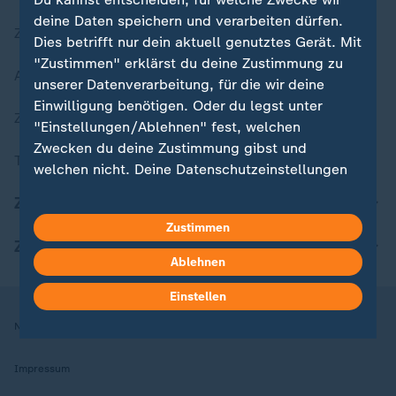
deine Daten speichern und verarbeiten dürfen.
Zuletzt veröffentlicht
Dies betrifft nur dein aktuell genutztes Gerät. Mit
"Zustimmen" erklärst du deine Zustimmung zu
Aktuelle Sendungs-Videos
unserer Datenverarbeitung, für die wir deine
Einwilligung benötigen. Oder du legst unter
ZDFheute Stories
"Einstellungen/Ablehnen" fest, welchen
Zwecken du deine Zustimmung gibst und
Themen im Überblick
welchen nicht. Deine Datenschutzeinstellungen
kannst du jederzeit mit Wirkung für die Zukunft
ZDFheute Update
in deinen Einstellungen widerrufen oder ändern.
Zustimmen
ZDFheute Apps
Hier findest du das Impressum.
Ablehnen
Weitere Informationen findest du in unserer
Datenschutzerklärung.
Einstellen
Nutzungsbedingungen
Datenschutz
Datenschutzeinstellungen
Impressum