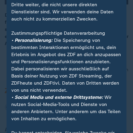
Dritte weiter, die nicht unsere direkten
Dienstleister sind. Wir verwenden deine Daten
Die Verkehrsverwaltung der Berliner CDU stellt die
auch nicht zu kommerziellen Zwecken.
finanziellen Zuschüsse für die Planung der
00:17
sogenannten „Kiezblocks“ ein. Ziel dieser Poller war
Zustimmungspflichtige Datenverarbeitung
es, in bestimmten Gebieten den Durchgangsverkehr für
• Personalisierung:
Die Speicherung von
Autos zu reduzieren.
bestimmten Interaktionen ermöglicht uns, dein
Erlebnis im Angebot des ZDF an dich anzupassen
und Personalisierungsfunktionen anzubieten.
Dabei personalisieren wir ausschließlich auf
nach oben
Basis deiner Nutzung von ZDF Streaming, der
ZDFheute und ZDFtivi. Daten von Dritten werden
von uns nicht verwendet.
• Social Media und externe Drittsysteme:
Wir
nutzen Social-Media-Tools und Dienste von
anderen Anbietern. Unter anderem um das Teilen
von Inhalten zu ermöglichen.
Aktuell bei ZDFheute
Du kannst entscheiden, für welche Zwecke wir