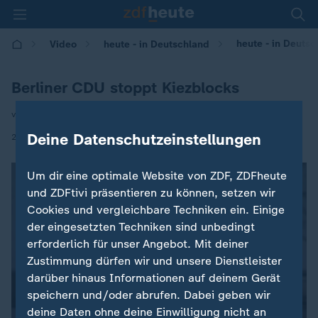
heute - in Deutsc
Video
heute - in Deutschland
Berliner CDU stoppt Kiezblocks
von Roman Leskovar
|
Deine Datenschutzeinstellungen
23.05.2025 | 14:00
Um dir eine optimale Website von ZDF, ZDFheute
und ZDFtivi präsentieren zu können, setzen wir
Cookies und vergleichbare Techniken ein. Einige
der eingesetzten Techniken sind unbedingt
erforderlich für unser Angebot. Mit deiner
Zustimmung dürfen wir und unsere Dienstleister
darüber hinaus Informationen auf deinem Gerät
speichern und/oder abrufen. Dabei geben wir
deine Daten ohne deine Einwilligung nicht an