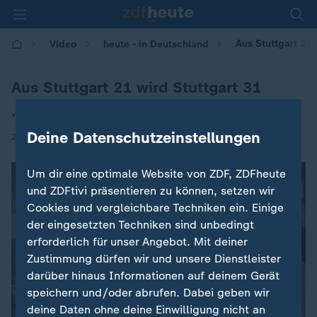
Aus Stuttgart 21 
Video
heute - in Deutschland
Aus Stuttgart 21 wird Stuttgart 31
von Sven Class
Deine Datenschutzeinstellungen
|
26.06.2026 | 14:00
Um dir eine optimale Website von ZDF, ZDFheute
und ZDFtivi präsentieren zu können, setzen wir
Cookies und vergleichbare Techniken ein. Einige
der eingesetzten Techniken sind unbedingt
erforderlich für unser Angebot. Mit deiner
Zustimmung dürfen wir und unsere Dienstleister
darüber hinaus Informationen auf deinem Gerät
speichern und/oder abrufen. Dabei geben wir
deine Daten ohne deine Einwilligung nicht an