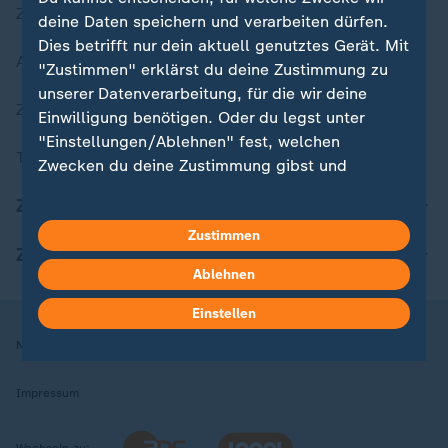
Zuletzt veröffentlicht
deine Daten speichern und verarbeiten dürfen.
Dies betrifft nur dein aktuell genutztes Gerät. Mit
Aktuelle Sendungs-Videos
"Zustimmen" erklärst du deine Zustimmung zu
unserer Datenverarbeitung, für die wir deine
ZDFheute Stories
Einwilligung benötigen. Oder du legst unter
"Einstellungen/Ablehnen" fest, welchen
Themen im Überblick
Zwecken du deine Zustimmung gibst und
welchen nicht. Deine Datenschutzeinstellungen
ZDFheute Update
kannst du jederzeit mit Wirkung für die Zukunft
Zustimmen
in deinen Einstellungen widerrufen oder ändern.
ZDFheute Apps
Ablehnen
Hier findest du das Impressum.
Weitere Informationen findest du in unserer
Einstellen
Datenschutzerklärung.
Nutzungsbedingungen
Datenschutz
Datenschutzeinstellungen
Impressum