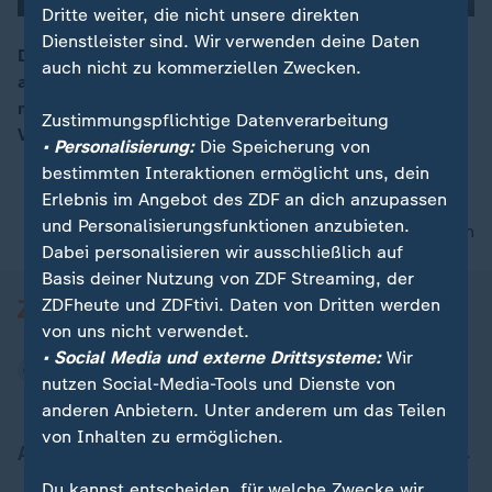
Dritte weiter, die nicht unsere direkten
Dienstleister sind. Wir verwenden deine Daten
Die Eröffnung von Stuttgart21 verschiebt sich offiziell
auch nicht zu kommerziellen Zwecken.
auf das Jahr 2031, das teilt die Deutsche Bahn heute
00:15
mit. Grund dafür sind unter anderem das falsche
Zustimmungspflichtige Datenverarbeitung
Verlegen von Kabeln oder Baumängel.
• Personalisierung:
Die Speicherung von
bestimmten Interaktionen ermöglicht uns, dein
Erlebnis im Angebot des ZDF an dich anzupassen
und Personalisierungsfunktionen anzubieten.
nach oben
Dabei personalisieren wir ausschließlich auf
Basis deiner Nutzung von ZDF Streaming, der
ZDFheute und ZDFtivi. Daten von Dritten werden
von uns nicht verwendet.
• Social Media und externe Drittsysteme:
Wir
nutzen Social-Media-Tools und Dienste von
anderen Anbietern. Unter anderem um das Teilen
von Inhalten zu ermöglichen.
Aktuell bei ZDFheute
Du kannst entscheiden, für welche Zwecke wir