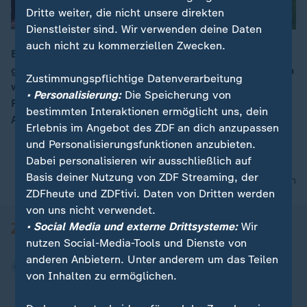
Dritte weiter, die nicht unsere direkten
Dienstleister sind. Wir verwenden deine Daten
auch nicht zu kommerziellen Zwecken.
Beim Treffen der Agrarminister soll ein Aktionsplan
gegen die gestiegenen Düngemittelpreise beschlossen
00:16
Zustimmungspflichtige Datenverarbeitung
werden. Geplant sind neben Finanzhilfen auch
• Personalisierung:
Die Speicherung von
Förderungen für biobasierte, klimaschonende
bestimmten Interaktionen ermöglicht uns, dein
Alternativen und weniger Importe.
Erlebnis im Angebot des ZDF an dich anzupassen
und Personalisierungsfunktionen anzubieten.
Dabei personalisieren wir ausschließlich auf
Basis deiner Nutzung von ZDF Streaming, der
nach oben
ZDFheute und ZDFtivi. Daten von Dritten werden
von uns nicht verwendet.
• Social Media und externe Drittsysteme:
Wir
nutzen Social-Media-Tools und Dienste von
anderen Anbietern. Unter anderem um das Teilen
von Inhalten zu ermöglichen.