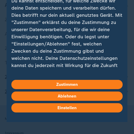
Du kannst entscheiden, für welche Zwecke wir
Aktuell bei ZDFheute
deine Daten speichern und verarbeiten dürfen.
Dies betrifft nur dein aktuell genutztes Gerät. Mit
Zuletzt veröffentlicht
"Zustimmen" erklärst du deine Zustimmung zu
unserer Datenverarbeitung, für die wir deine
Aktuelle Sendungs-Videos
Einwilligung benötigen. Oder du legst unter
"Einstellungen/Ablehnen" fest, welchen
ZDFheute Stories
Zwecken du deine Zustimmung gibst und
welchen nicht. Deine Datenschutzeinstellungen
Themen im Überblick
kannst du jederzeit mit Wirkung für die Zukunft
in deinen Einstellungen widerrufen oder ändern.
ZDFheute Update
Zustimmen
Hier findest du das Impressum.
ZDFheute Apps
Weitere Informationen findest du in unserer
Ablehnen
Datenschutzerklärung.
Einstellen
Nutzungsbedingungen
Datenschutz
Datenschutzeinstellungen
Impressum