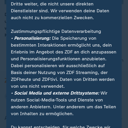
Dritte weiter, die nicht unsere direkten
Dienstleister sind. Wir verwenden deine Daten
Die ESA entstand aus zwei Vorgängerorganisationen
auch nicht zu kommerziellen Zwecken.
und vereint heute viele europäische Länder. Sie führt
00:17
wichtige Weltraummissionen durch, etwa zu Planeten,
Zustimmungspflichtige Datenverarbeitung
Kometen, Exoplaneten und der Sonne.
• Personalisierung:
Die Speicherung von
bestimmten Interaktionen ermöglicht uns, dein
Erlebnis im Angebot des ZDF an dich anzupassen
und Personalisierungsfunktionen anzubieten.
nach oben
Dabei personalisieren wir ausschließlich auf
Basis deiner Nutzung von ZDF Streaming, der
ZDFheute und ZDFtivi. Daten von Dritten werden
von uns nicht verwendet.
• Social Media und externe Drittsysteme:
Wir
nutzen Social-Media-Tools und Dienste von
anderen Anbietern. Unter anderem um das Teilen
von Inhalten zu ermöglichen.
Aktuell bei ZDFheute
Du kannst entscheiden, für welche Zwecke wir