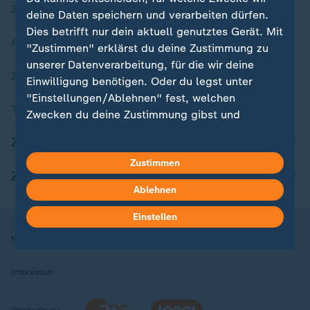
Zuletzt veröffentlicht
deine Daten speichern und verarbeiten dürfen.
Dies betrifft nur dein aktuell genutztes Gerät. Mit
Aktuelle Sendungs-Videos
"Zustimmen" erklärst du deine Zustimmung zu
unserer Datenverarbeitung, für die wir deine
ZDFheute Stories
Einwilligung benötigen. Oder du legst unter
"Einstellungen/Ablehnen" fest, welchen
Themen im Überblick
Zwecken du deine Zustimmung gibst und
welchen nicht. Deine Datenschutzeinstellungen
ZDFheute Update
kannst du jederzeit mit Wirkung für die Zukunft
Zustimmen
in deinen Einstellungen widerrufen oder ändern.
ZDFheute Apps
Ablehnen
Hier findest du das Impressum.
Weitere Informationen findest du in unserer
Einstellen
Datenschutzerklärung.
Nutzungsbedingungen
Datenschutz
Datenschutzeinstellungen
Impressum