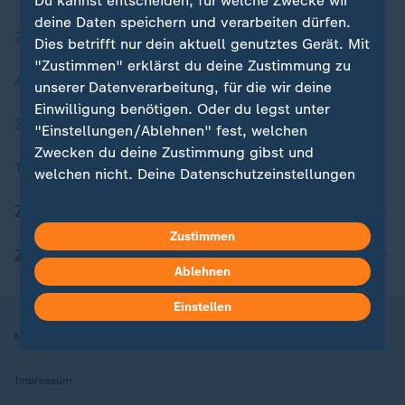
Du kannst entscheiden, für welche Zwecke wir
deine Daten speichern und verarbeiten dürfen.
Zuletzt veröffentlicht
Dies betrifft nur dein aktuell genutztes Gerät. Mit
"Zustimmen" erklärst du deine Zustimmung zu
Aktuelle Sendungs-Videos
unserer Datenverarbeitung, für die wir deine
Einwilligung benötigen. Oder du legst unter
ZDFheute Stories
"Einstellungen/Ablehnen" fest, welchen
Zwecken du deine Zustimmung gibst und
Themen im Überblick
welchen nicht. Deine Datenschutzeinstellungen
kannst du jederzeit mit Wirkung für die Zukunft
ZDFheute Update
in deinen Einstellungen widerrufen oder ändern.
Zustimmen
ZDFheute Apps
Hier findest du das Impressum.
Ablehnen
Weitere Informationen findest du in unserer
Datenschutzerklärung.
Einstellen
Nutzungsbedingungen
Datenschutz
Datenschutzeinstellungen
Impressum