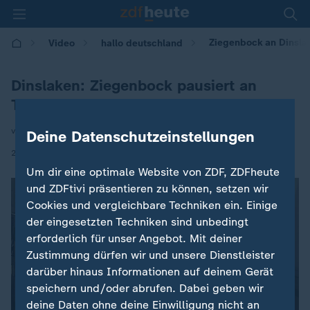
Ziegenbock an Dinslake
Video
hallo deutschland
Dinslaken: Ziegenbock pausiert an
Tankstelle
von Alana Wellershaus
Deine Datenschutzeinstellungen
|
25.06.2025 | 17:15
Um dir eine optimale Website von ZDF, ZDFheute
und ZDFtivi präsentieren zu können, setzen wir
Cookies und vergleichbare Techniken ein. Einige
der eingesetzten Techniken sind unbedingt
erforderlich für unser Angebot. Mit deiner
Zustimmung dürfen wir und unsere Dienstleister
darüber hinaus Informationen auf deinem Gerät
speichern und/oder abrufen. Dabei geben wir
deine Daten ohne deine Einwilligung nicht an