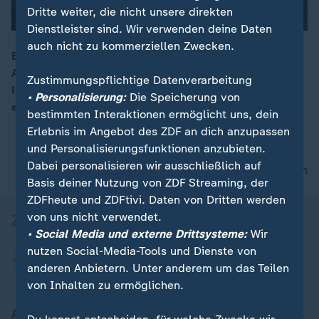
Dritte weiter, die nicht unsere direkten
Dienstleister sind. Wir verwenden deine Daten
auch nicht zu kommerziellen Zwecken.
Ein frei laufender Ziegenbock sorgt in Dinslaken für
Aufsehen. Zielstrebig steuert er eine Tankstelle an und
00:06
Zustimmungspflichtige Datenverarbeitung
legt sich hinter der Theke zur Ruhe – die Polizei greift
• Personalisierung:
Die Speicherung von
ein.
bestimmten Interaktionen ermöglicht uns, dein
Erlebnis im Angebot des ZDF an dich anzupassen
und Personalisierungsfunktionen anzubieten.
Dabei personalisieren wir ausschließlich auf
nach oben
Basis deiner Nutzung von ZDF Streaming, der
ZDFheute und ZDFtivi. Daten von Dritten werden
von uns nicht verwendet.
• Social Media und externe Drittsysteme:
Wir
nutzen Social-Media-Tools und Dienste von
anderen Anbietern. Unter anderem um das Teilen
von Inhalten zu ermöglichen.
Aktuell bei ZDFheute