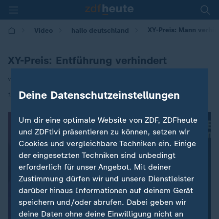
XY-Preis: Mann verhin
Video
hallo deutschland
XY-Preis: Entführung verhindert
von Roman Leskovar
Deine Datenschutzeinstellungen
|
19.11.2025 | 17:10
Um dir eine optimale Website von ZDF, ZDFheute
und ZDFtivi präsentieren zu können, setzen wir
Cookies und vergleichbare Techniken ein. Einige
der eingesetzten Techniken sind unbedingt
erforderlich für unser Angebot. Mit deiner
Zustimmung dürfen wir und unsere Dienstleister
darüber hinaus Informationen auf deinem Gerät
speichern und/oder abrufen. Dabei geben wir
deine Daten ohne deine Einwilligung nicht an