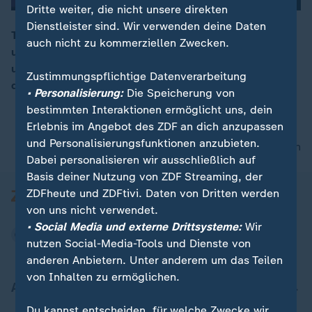
Dritte weiter, die nicht unsere direkten
Dienstleister sind. Wir verwenden deine Daten
Thomas Köpplin sah wie ein Mann eine bewusstlose
auch nicht zu kommerziellen Zwecken.
und verletzte Frau aus einem Haus zieht. Er griff ein
00:13
und verhinderte die Entführung – dafür wurde er mit
Zustimmungspflichtige Datenverarbeitung
dem XY-Preis für Zivilcourage geehrt.
• Personalisierung:
Die Speicherung von
bestimmten Interaktionen ermöglicht uns, dein
Erlebnis im Angebot des ZDF an dich anzupassen
und Personalisierungsfunktionen anzubieten.
nach oben
Dabei personalisieren wir ausschließlich auf
Basis deiner Nutzung von ZDF Streaming, der
ZDFheute und ZDFtivi. Daten von Dritten werden
von uns nicht verwendet.
• Social Media und externe Drittsysteme:
Wir
nutzen Social-Media-Tools und Dienste von
anderen Anbietern. Unter anderem um das Teilen
von Inhalten zu ermöglichen.
Aktuell bei ZDFheute
Du kannst entscheiden, für welche Zwecke wir