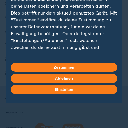
Zuletzt veröffentlicht
deine Daten speichern und verarbeiten dürfen.
Dies betrifft nur dein aktuell genutztes Gerät. Mit
Aktuelle Sendungs-Videos
"Zustimmen" erklärst du deine Zustimmung zu
unserer Datenverarbeitung, für die wir deine
ZDFheute Stories
Einwilligung benötigen. Oder du legst unter
"Einstellungen/Ablehnen" fest, welchen
Themen im Überblick
Zwecken du deine Zustimmung gibst und
welchen nicht. Deine Datenschutzeinstellungen
ZDFheute Update
kannst du jederzeit mit Wirkung für die Zukunft
Zustimmen
in deinen Einstellungen widerrufen oder ändern.
ZDFheute Apps
Ablehnen
Hier findest du das Impressum.
Weitere Informationen findest du in unserer
Einstellen
Datenschutzerklärung.
Nutzungsbedingungen
Datenschutz
Datenschutzeinstellungen
Impressum