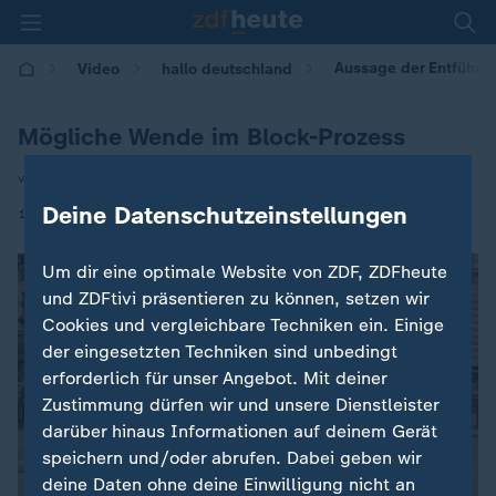
Aussage der Entführe
Video
hallo deutschland
Mögliche Wende im Block-Prozess
von Britta Hilpert
Deine Datenschutzeinstellungen
|
10.12.2025 | 17:10
Um dir eine optimale Website von ZDF, ZDFheute
und ZDFtivi präsentieren zu können, setzen wir
Cookies und vergleichbare Techniken ein. Einige
der eingesetzten Techniken sind unbedingt
erforderlich für unser Angebot. Mit deiner
Zustimmung dürfen wir und unsere Dienstleister
darüber hinaus Informationen auf deinem Gerät
speichern und/oder abrufen. Dabei geben wir
deine Daten ohne deine Einwilligung nicht an