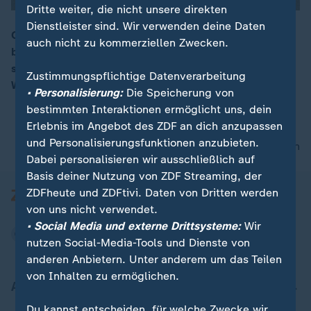
Dritte weiter, die nicht unsere direkten
Dienstleister sind. Wir verwenden deine Daten
Christina Block wird beschuldigt, die Entführung ihrer
auch nicht zu kommerziellen Zwecken.
beiden Kinder beauftragt zu haben. Zwei der Entführer
00:16
sollen nun vor Gericht aussagen und damit für eine
Zustimmungspflichtige Datenverarbeitung
Wende im Prozess sorgen.
• Personalisierung:
Die Speicherung von
bestimmten Interaktionen ermöglicht uns, dein
Erlebnis im Angebot des ZDF an dich anzupassen
und Personalisierungsfunktionen anzubieten.
nach oben
Dabei personalisieren wir ausschließlich auf
Basis deiner Nutzung von ZDF Streaming, der
ZDFheute und ZDFtivi. Daten von Dritten werden
von uns nicht verwendet.
• Social Media und externe Drittsysteme:
Wir
nutzen Social-Media-Tools und Dienste von
anderen Anbietern. Unter anderem um das Teilen
von Inhalten zu ermöglichen.
Aktuell bei ZDFheute
Du kannst entscheiden, für welche Zwecke wir