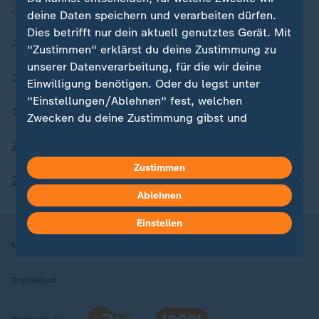
Zuletzt veröffentlicht
deine Daten speichern und verarbeiten dürfen.
Dies betrifft nur dein aktuell genutztes Gerät. Mit
Aktuelle Sendungs-Videos
"Zustimmen" erklärst du deine Zustimmung zu
unserer Datenverarbeitung, für die wir deine
ZDFheute Stories
Einwilligung benötigen. Oder du legst unter
"Einstellungen/Ablehnen" fest, welchen
Themen im Überblick
Zwecken du deine Zustimmung gibst und
welchen nicht. Deine Datenschutzeinstellungen
ZDFheute Update
kannst du jederzeit mit Wirkung für die Zukunft
Zustimmen
in deinen Einstellungen widerrufen oder ändern.
ZDFheute Apps
Ablehnen
Hier findest du das Impressum.
Weitere Informationen findest du in unserer
Einstellen
Datenschutzerklärung.
Nutzungsbedingungen
Datenschutz
Datenschutzeinstellungen
Impressum