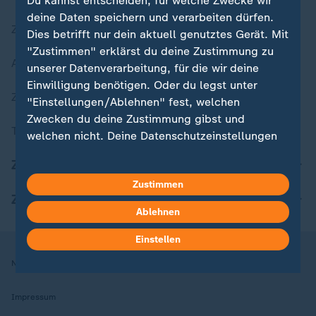
Du kannst entscheiden, für welche Zwecke wir
deine Daten speichern und verarbeiten dürfen.
Zuletzt veröffentlicht
Dies betrifft nur dein aktuell genutztes Gerät. Mit
"Zustimmen" erklärst du deine Zustimmung zu
Aktuelle Sendungs-Videos
unserer Datenverarbeitung, für die wir deine
Einwilligung benötigen. Oder du legst unter
ZDFheute Stories
"Einstellungen/Ablehnen" fest, welchen
Zwecken du deine Zustimmung gibst und
Themen im Überblick
welchen nicht. Deine Datenschutzeinstellungen
kannst du jederzeit mit Wirkung für die Zukunft
ZDFheute Update
in deinen Einstellungen widerrufen oder ändern.
Zustimmen
ZDFheute Apps
Hier findest du das Impressum.
Ablehnen
Weitere Informationen findest du in unserer
Datenschutzerklärung.
Einstellen
Nutzungsbedingungen
Datenschutz
Datenschutzeinstellungen
Impressum