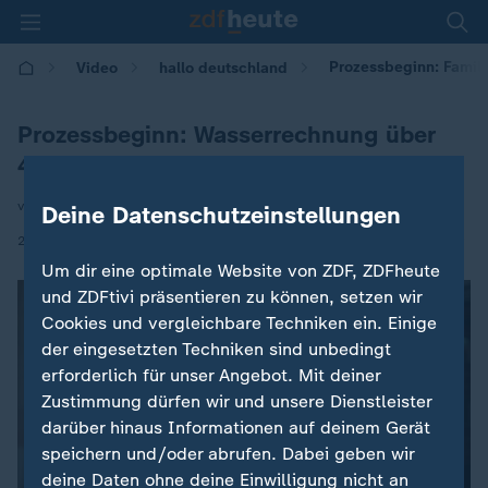
Prozessbeginn: Famili
Video
hallo deutschland
Prozessbeginn: Wasserrechnung über
40.000 Euro
von Petra Neubauer
Deine Datenschutzeinstellungen
|
22.05.2026 | 17:10
Um dir eine optimale Website von ZDF, ZDFheute
und ZDFtivi präsentieren zu können, setzen wir
Cookies und vergleichbare Techniken ein. Einige
der eingesetzten Techniken sind unbedingt
erforderlich für unser Angebot. Mit deiner
Zustimmung dürfen wir und unsere Dienstleister
darüber hinaus Informationen auf deinem Gerät
speichern und/oder abrufen. Dabei geben wir
deine Daten ohne deine Einwilligung nicht an