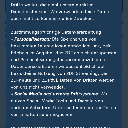
Dritte weiter, die nicht unsere direkten
Dienstleister sind. Wir verwenden deine Daten
auch nicht zu kommerziellen Zwecken.
Eine Familie soll laut Abrechnung über sieben Millionen
Liter Wasser verbraucht haben. Die Stadtwerke
00:17
Zustimmungspflichtige Datenverarbeitung
schließen einen fehlerhaften Zähler jedoch aus. Nun ist
• Personalisierung:
Die Speicherung von
der Fall vor Gericht.
bestimmten Interaktionen ermöglicht uns, dein
Erlebnis im Angebot des ZDF an dich anzupassen
und Personalisierungsfunktionen anzubieten.
Dabei personalisieren wir ausschließlich auf
nach oben
Basis deiner Nutzung von ZDF Streaming, der
ZDFheute und ZDFtivi. Daten von Dritten werden
von uns nicht verwendet.
• Social Media und externe Drittsysteme:
Wir
nutzen Social-Media-Tools und Dienste von
anderen Anbietern. Unter anderem um das Teilen
von Inhalten zu ermöglichen.
Aktuell bei ZDFheute