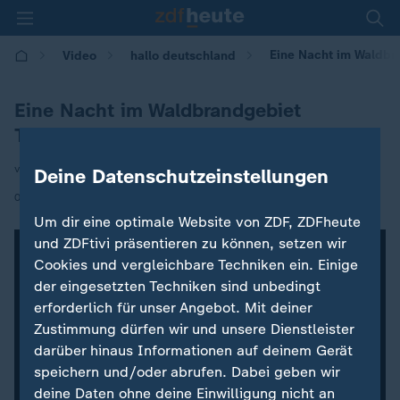
Eine Nacht im Waldbr
Video
hallo deutschland
Eine Nacht im Waldbrandgebiet
Thüringen
von Toralf Brakutt
Deine Datenschutzeinstellungen
|
04.07.2025 | 17:10
Um dir eine optimale Website von ZDF, ZDFheute
und ZDFtivi präsentieren zu können, setzen wir
Cookies und vergleichbare Techniken ein. Einige
der eingesetzten Techniken sind unbedingt
erforderlich für unser Angebot. Mit deiner
Zustimmung dürfen wir und unsere Dienstleister
darüber hinaus Informationen auf deinem Gerät
speichern und/oder abrufen. Dabei geben wir
deine Daten ohne deine Einwilligung nicht an