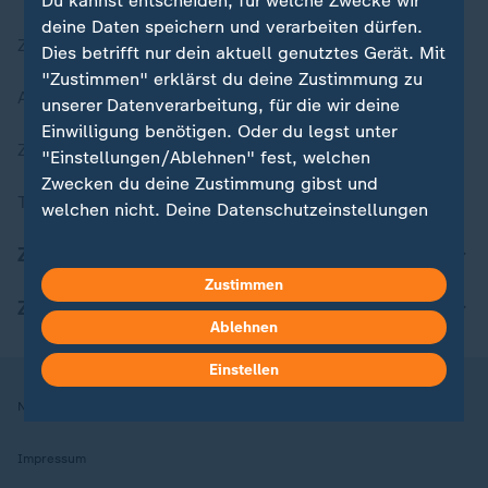
Du kannst entscheiden, für welche Zwecke wir
deine Daten speichern und verarbeiten dürfen.
Zuletzt veröffentlicht
Dies betrifft nur dein aktuell genutztes Gerät. Mit
"Zustimmen" erklärst du deine Zustimmung zu
Aktuelle Sendungs-Videos
unserer Datenverarbeitung, für die wir deine
Einwilligung benötigen. Oder du legst unter
ZDFheute Stories
"Einstellungen/Ablehnen" fest, welchen
Zwecken du deine Zustimmung gibst und
Themen im Überblick
welchen nicht. Deine Datenschutzeinstellungen
kannst du jederzeit mit Wirkung für die Zukunft
ZDFheute Update
in deinen Einstellungen widerrufen oder ändern.
Zustimmen
ZDFheute Apps
Hier findest du das Impressum.
Ablehnen
Weitere Informationen findest du in unserer
Datenschutzerklärung.
Einstellen
Nutzungsbedingungen
Datenschutz
Datenschutzeinstellungen
Impressum