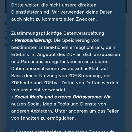
Dritte weiter, die nicht unsere direkten
Dienstleister sind. Wir verwenden deine Daten
auch nicht zu kommerziellen Zwecken.
In Thüringen toben die schwersten Waldbrände seit 30
Jahren. Wir begleiten eine Familie, die an der Grenze
00:16
Zustimmungspflichtige Datenverarbeitung
der Flammen lebt und sich auf eine mögliche
• Personalisierung:
Die Speicherung von
Evakuierung gefasst macht.
bestimmten Interaktionen ermöglicht uns, dein
Erlebnis im Angebot des ZDF an dich anzupassen
und Personalisierungsfunktionen anzubieten.
Dabei personalisieren wir ausschließlich auf
nach oben
Basis deiner Nutzung von ZDF Streaming, der
ZDFheute und ZDFtivi. Daten von Dritten werden
von uns nicht verwendet.
• Social Media und externe Drittsysteme:
Wir
nutzen Social-Media-Tools und Dienste von
anderen Anbietern. Unter anderem um das Teilen
von Inhalten zu ermöglichen.
Aktuell bei ZDFheute