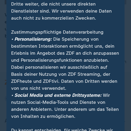
Dritte weiter, die nicht unsere direkten
Dienstleister sind. Wir verwenden deine Daten
Vladimir Kornéev nimmt uns mit durch seinen Tag. Er
auch nicht zu kommerziellen Zwecken.
erzählt von seiner Kindheit, der Flucht aus Georgien
00:16
und den Erfahrungen, die ihn als Künstler und Mensch
Zustimmungspflichtige Datenverarbeitung
bis heute prägen.
• Personalisierung:
Die Speicherung von
bestimmten Interaktionen ermöglicht uns, dein
Erlebnis im Angebot des ZDF an dich anzupassen
und Personalisierungsfunktionen anzubieten.
nach oben
Dabei personalisieren wir ausschließlich auf
Basis deiner Nutzung von ZDF Streaming, der
ZDFheute und ZDFtivi. Daten von Dritten werden
von uns nicht verwendet.
• Social Media und externe Drittsysteme:
Wir
nutzen Social-Media-Tools und Dienste von
anderen Anbietern. Unter anderem um das Teilen
von Inhalten zu ermöglichen.
Aktuell bei ZDFheute
Du kannst entscheiden, für welche Zwecke wir