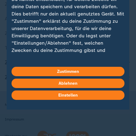
Zuletzt veröffentlicht
deine Daten speichern und verarbeiten dürfen.
Dies betrifft nur dein aktuell genutztes Gerät. Mit
Aktuelle Sendungs-Videos
"Zustimmen" erklärst du deine Zustimmung zu
unserer Datenverarbeitung, für die wir deine
ZDFheute Stories
Einwilligung benötigen. Oder du legst unter
"Einstellungen/Ablehnen" fest, welchen
Themen im Überblick
Zwecken du deine Zustimmung gibst und
welchen nicht. Deine Datenschutzeinstellungen
ZDFheute Update
kannst du jederzeit mit Wirkung für die Zukunft
Zustimmen
in deinen Einstellungen widerrufen oder ändern.
ZDFheute Apps
Ablehnen
Hier findest du das Impressum.
Weitere Informationen findest du in unserer
Einstellen
Datenschutzerklärung.
Nutzungsbedingungen
Datenschutz
Datenschutzeinstellungen
Impressum