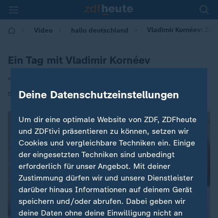
Vladimir Kornéev: Zw
Video
hallo deutschland
Ein Tag mit Vladimir Kornéev
von Roger Krüger
Deine Datenschutzeinstellungen
|
03.06.2026 | 17:10
Um dir eine optimale Website von ZDF, ZDFheute
und ZDFtivi präsentieren zu können, setzen wir
Cookies und vergleichbare Techniken ein. Einige
der eingesetzten Techniken sind unbedingt
erforderlich für unser Angebot. Mit deiner
Zustimmung dürfen wir und unsere Dienstleister
darüber hinaus Informationen auf deinem Gerät
speichern und/oder abrufen. Dabei geben wir
deine Daten ohne deine Einwilligung nicht an