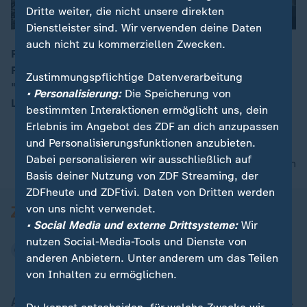
Dritte weiter, die nicht unsere direkten
Dienstleister sind. Wir verwenden deine Daten
auch nicht zu kommerziellen Zwecken.
Rachel Zegler überrascht Fußgänger mit einer Live-
Performance: Als Teil ihrer Performance im Musical
00:18
Zustimmungspflichtige Datenverarbeitung
"Evita" singt die Schauspielerin vom Balkon des
• Personalisierung:
Die Speicherung von
London Palladium zur Zuschauermenge.
bestimmten Interaktionen ermöglicht uns, dein
Erlebnis im Angebot des ZDF an dich anzupassen
und Personalisierungsfunktionen anzubieten.
Dabei personalisieren wir ausschließlich auf
nach oben
Basis deiner Nutzung von ZDF Streaming, der
ZDFheute und ZDFtivi. Daten von Dritten werden
von uns nicht verwendet.
• Social Media und externe Drittsysteme:
Wir
nutzen Social-Media-Tools und Dienste von
anderen Anbietern. Unter anderem um das Teilen
von Inhalten zu ermöglichen.
Aktuell bei ZDFheute