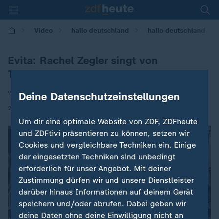
Video
hallo deutschland
hallo deutschland
Evita: Rachel Zegler singt von
Theaterbalkon
von Joanna Castillo
Deine Datenschutzeinstellungen
|
20.06.2025 | 13:30
Um dir eine optimale Website von ZDF, ZDFheute
und ZDFtivi präsentieren zu können, setzen wir
Cookies und vergleichbare Techniken ein. Einige
der eingesetzten Techniken sind unbedingt
erforderlich für unser Angebot. Mit deiner
Zustimmung dürfen wir und unsere Dienstleister
darüber hinaus Informationen auf deinem Gerät
speichern und/oder abrufen. Dabei geben wir
deine Daten ohne deine Einwilligung nicht an