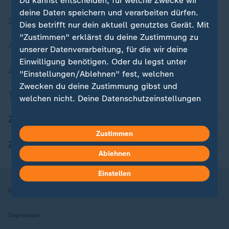
Du kannst entscheiden, für welche Zwecke wir
deine Daten speichern und verarbeiten dürfen.
Zuletzt veröffentlicht
Dies betrifft nur dein aktuell genutztes Gerät. Mit
"Zustimmen" erklärst du deine Zustimmung zu
Aktuelle Sendungs-Videos
unserer Datenverarbeitung, für die wir deine
Einwilligung benötigen. Oder du legst unter
ZDFheute Stories
"Einstellungen/Ablehnen" fest, welchen
Zwecken du deine Zustimmung gibst und
Themen im Überblick
welchen nicht. Deine Datenschutzeinstellungen
kannst du jederzeit mit Wirkung für die Zukunft
ZDFheute Update
in deinen Einstellungen widerrufen oder ändern.
Zustimmen
ZDFheute Apps
Hier findest du das Impressum.
Ablehnen
Weitere Informationen findest du in unserer
Datenschutzerklärung.
Einstellen
Nutzungsbedingungen
Datenschutz
Datenschutzeinstellungen
Impressum