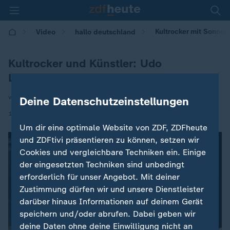
Kultrocker mit Sonnen
Video
hallo deutschland
Kultrocker und Künstler: Udo
Lindenberg wird 80
von Nathalie Siegler
Deine Datenschutzeinstellungen
|
12.05.2026 | 17:10
Um dir eine optimale Website von ZDF, ZDFheute
und ZDFtivi präsentieren zu können, setzen wir
Cookies und vergleichbare Techniken ein. Einige
der eingesetzten Techniken sind unbedingt
erforderlich für unser Angebot. Mit deiner
Zustimmung dürfen wir und unsere Dienstleister
darüber hinaus Informationen auf deinem Gerät
speichern und/oder abrufen. Dabei geben wir
deine Daten ohne deine Einwilligung nicht an