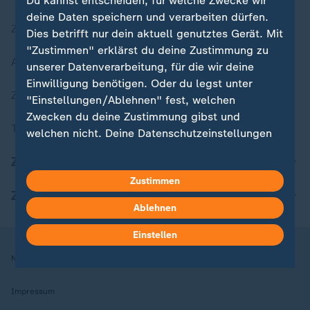
Du kannst entscheiden, für welche Zwecke wir
deine Daten speichern und verarbeiten dürfen.
Zuletzt veröffentlicht
Dies betrifft nur dein aktuell genutztes Gerät. Mit
"Zustimmen" erklärst du deine Zustimmung zu
Aktuelle Sendungs-Videos
unserer Datenverarbeitung, für die wir deine
Einwilligung benötigen. Oder du legst unter
ZDFheute Stories
"Einstellungen/Ablehnen" fest, welchen
Zwecken du deine Zustimmung gibst und
Themen im Überblick
welchen nicht. Deine Datenschutzeinstellungen
kannst du jederzeit mit Wirkung für die Zukunft
ZDFheute Update
in deinen Einstellungen widerrufen oder ändern.
Zustimmen
ZDFheute Apps
Hier findest du das Impressum.
Ablehnen
Weitere Informationen findest du in unserer
Datenschutzerklärung.
Einstellen
Nutzungsbedingungen
Datenschutz
Datenschutzeinstellungen
Impressum