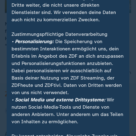
Dritte weiter, die nicht unsere direkten
Dienstleister sind. Wir verwenden deine Daten
auch nicht zu kommerziellen Zwecken.
Nur Stilecht mit Sonnenbrille und Hut: Udo Lindenberg
feiert bald seinen 80. Geburtstag. Seine Wahlheimat
00:16
Zustimmungspflichtige Datenverarbeitung
Hamburg hat ihm nun eine Ausstellung gewidmet: das
• Personalisierung:
Die Speicherung von
"Udoversum" voll mit Exponaten aus seinem Leben.
bestimmten Interaktionen ermöglicht uns, dein
Erlebnis im Angebot des ZDF an dich anzupassen
und Personalisierungsfunktionen anzubieten.
Dabei personalisieren wir ausschließlich auf
nach oben
Basis deiner Nutzung von ZDF Streaming, der
ZDFheute und ZDFtivi. Daten von Dritten werden
von uns nicht verwendet.
• Social Media und externe Drittsysteme:
Wir
nutzen Social-Media-Tools und Dienste von
anderen Anbietern. Unter anderem um das Teilen
von Inhalten zu ermöglichen.
Aktuell bei ZDFheute