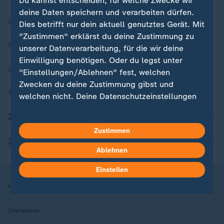
Du kannst entscheiden, für welche Zwecke wir
deine Daten speichern und verarbeiten dürfen.
Zuletzt veröffentlicht
Dies betrifft nur dein aktuell genutztes Gerät. Mit
"Zustimmen" erklärst du deine Zustimmung zu
Aktuelle Sendungs-Videos
unserer Datenverarbeitung, für die wir deine
Einwilligung benötigen. Oder du legst unter
ZDFheute Stories
"Einstellungen/Ablehnen" fest, welchen
Zwecken du deine Zustimmung gibst und
Themen im Überblick
welchen nicht. Deine Datenschutzeinstellungen
kannst du jederzeit mit Wirkung für die Zukunft
ZDFheute Update
in deinen Einstellungen widerrufen oder ändern.
Zustimmen
ZDFheute Apps
Hier findest du das Impressum.
Ablehnen
Weitere Informationen findest du in unserer
Datenschutzerklärung.
Einstellen
Nutzungsbedingungen
Datenschutz
Datenschutzeinstellungen
Impressum