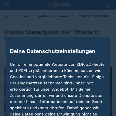
Stars für den Guten Z
Video
hallo deutschland
Großes Staraufgebot bei "Tribute to
Bambi"
von Caroline Hermann
Deine Datenschutzeinstellungen
|
12.11.2025 | 17:10
Um dir eine optimale Website von ZDF, ZDFheute
und ZDFtivi präsentieren zu können, setzen wir
Cookies und vergleichbare Techniken ein. Einige
der eingesetzten Techniken sind unbedingt
erforderlich für unser Angebot. Mit deiner
Zustimmung dürfen wir und unsere Dienstleister
darüber hinaus Informationen auf deinem Gerät
speichern und/oder abrufen. Dabei geben wir
deine Daten ohne deine Einwilligung nicht an