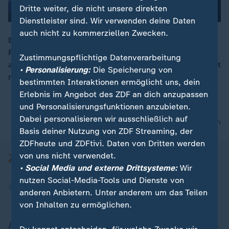
Dritte weiter, die nicht unsere direkten
Dienstleister sind. Wir verwenden deine Daten
auch nicht zu kommerziellen Zwecken.
Bevor bei der Bambi-Verleihung mit dem vergoldeten
Reh ausgezeichnet wird, ist bereits der rote Teppich
00:16
Zustimmungspflichtige Datenverarbeitung
ausgerollt worden. Die "Tribute to Bambi Stiftung" lädt
• Personalisierung:
Die Speicherung von
rund 300 Stars für den guten Zweck.
bestimmten Interaktionen ermöglicht uns, dein
Erlebnis im Angebot des ZDF an dich anzupassen
und Personalisierungsfunktionen anzubieten.
Dabei personalisieren wir ausschließlich auf
nach oben
Basis deiner Nutzung von ZDF Streaming, der
ZDFheute und ZDFtivi. Daten von Dritten werden
von uns nicht verwendet.
• Social Media und externe Drittsysteme:
Wir
nutzen Social-Media-Tools und Dienste von
anderen Anbietern. Unter anderem um das Teilen
von Inhalten zu ermöglichen.
Aktuell bei ZDFheute