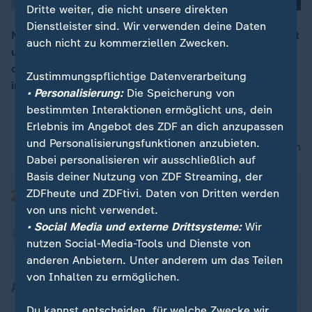
Dritte weiter, die nicht unsere direkten
Dienstleister sind. Wir verwenden deine Daten
Noch ist wenig Offizielles zur Hochzeit von Taylor Swift
auch nicht zu kommerziellen Zwecken.
und Travis Kelce bekannt. Nun verdichten sich jedoch
00:16
die Hinweise darauf, dass die Feier schon Anfang Juli
Zustimmungspflichtige Datenverarbeitung
in New York stattfinden könnte.
• Personalisierung:
Die Speicherung von
bestimmten Interaktionen ermöglicht uns, dein
Erlebnis im Angebot des ZDF an dich anzupassen
und Personalisierungsfunktionen anzubieten.
nach oben
Dabei personalisieren wir ausschließlich auf
Basis deiner Nutzung von ZDF Streaming, der
ZDFheute und ZDFtivi. Daten von Dritten werden
von uns nicht verwendet.
• Social Media und externe Drittsysteme:
Wir
nutzen Social-Media-Tools und Dienste von
anderen Anbietern. Unter anderem um das Teilen
von Inhalten zu ermöglichen.
Aktuell bei ZDFheute
Du kannst entscheiden, für welche Zwecke wir