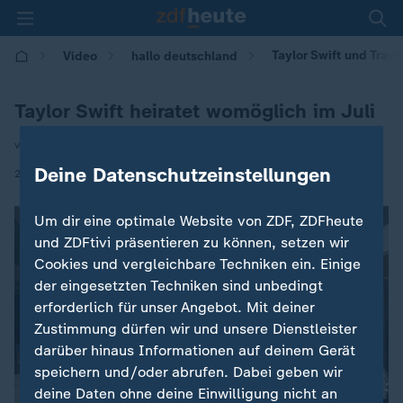
Taylor Swift und Travi
Video
hallo deutschland
Taylor Swift heiratet womöglich im Juli
von Christina Esselborn
Deine Datenschutzeinstellungen
|
26.06.2026 | 16:19
Um dir eine optimale Website von ZDF, ZDFheute
und ZDFtivi präsentieren zu können, setzen wir
Cookies und vergleichbare Techniken ein. Einige
der eingesetzten Techniken sind unbedingt
erforderlich für unser Angebot. Mit deiner
Zustimmung dürfen wir und unsere Dienstleister
darüber hinaus Informationen auf deinem Gerät
speichern und/oder abrufen. Dabei geben wir
deine Daten ohne deine Einwilligung nicht an