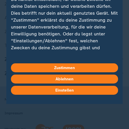
Zuletzt veröffentlicht
deine Daten speichern und verarbeiten dürfen.
Dies betrifft nur dein aktuell genutztes Gerät. Mit
Aktuelle Sendungs-Videos
"Zustimmen" erklärst du deine Zustimmung zu
unserer Datenverarbeitung, für die wir deine
ZDFheute Stories
Einwilligung benötigen. Oder du legst unter
"Einstellungen/Ablehnen" fest, welchen
Themen im Überblick
Zwecken du deine Zustimmung gibst und
welchen nicht. Deine Datenschutzeinstellungen
ZDFheute Update
kannst du jederzeit mit Wirkung für die Zukunft
Zustimmen
in deinen Einstellungen widerrufen oder ändern.
ZDFheute Apps
Ablehnen
Hier findest du das Impressum.
Weitere Informationen findest du in unserer
Einstellen
Datenschutzerklärung.
Nutzungsbedingungen
Datenschutz
Datenschutzeinstellungen
Impressum