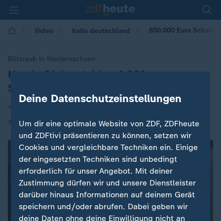
850.000 Euro Schaden
Video
hallo deutschland
Blitzraub in Niedersachsen
Handy-Diebe stehlen 4.000
:
Smartphones
Deine Datenschutzeinstellungen
von Joanna Castillo
|
30.04.2026 | 17:10
Um dir eine optimale Website von ZDF, ZDFheute
und ZDFtivi präsentieren zu können, setzen wir
Cookies und vergleichbare Techniken ein. Einige
der eingesetzten Techniken sind unbedingt
erforderlich für unser Angebot. Mit deiner
Zustimmung dürfen wir und unsere Dienstleister
darüber hinaus Informationen auf deinem Gerät
speichern und/oder abrufen. Dabei geben wir
deine Daten ohne deine Einwilligung nicht an