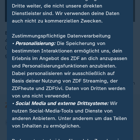
Dritte weiter, die nicht unsere direkten
Dienstleister sind. Wir verwenden deine Daten
auch nicht zu kommerziellen Zwecken.
Bei einem Blitzraub wurden innerhalb weniger Minuten
Zustimmungspflichtige Datenverarbeitung
4.000 Smartphones gestohlen. Die
00:15
• Personalisierung:
Die Speicherung von
Überwachungskameras zeichneten die anscheinend
bestimmten Interaktionen ermöglicht uns, dein
geübten Männer auf, von denen nun jede Spur fehlt.
Erlebnis im Angebot des ZDF an dich anzupassen
und Personalisierungsfunktionen anzubieten.
Dabei personalisieren wir ausschließlich auf
Basis deiner Nutzung von ZDF Streaming, der
nach oben
ZDFheute und ZDFtivi. Daten von Dritten werden
von uns nicht verwendet.
• Social Media und externe Drittsysteme:
Wir
nutzen Social-Media-Tools und Dienste von
anderen Anbietern. Unter anderem um das Teilen
von Inhalten zu ermöglichen.