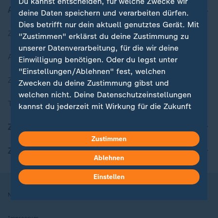
Du kannst entscheiden, für welche Zwecke wir
Aktuell bei ZDFheute
deine Daten speichern und verarbeiten dürfen.
Dies betrifft nur dein aktuell genutztes Gerät. Mit
Zuletzt veröffentlicht
"Zustimmen" erklärst du deine Zustimmung zu
unserer Datenverarbeitung, für die wir deine
Aktuelle Sendungs-Videos
Einwilligung benötigen. Oder du legst unter
"Einstellungen/Ablehnen" fest, welchen
ZDFheute Stories
Zwecken du deine Zustimmung gibst und
welchen nicht. Deine Datenschutzeinstellungen
Themen im Überblick
kannst du jederzeit mit Wirkung für die Zukunft
in deinen Einstellungen widerrufen oder ändern.
ZDFheute Update
Zustimmen
Hier findest du das Impressum.
ZDFheute Apps
Weitere Informationen findest du in unserer
Ablehnen
Datenschutzerklärung.
Einstellen
Nutzungsbedingungen
Datenschutz
Datenschutzeinstellungen