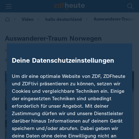
Auswanderer-Traum 
Video
hallo deutschland
Auswanderer-Traum Norwegen
von Sohad Khaldi
Deine Datenschutzeinstellungen
|
04.03.2017 | 18:35
Um dir eine optimale Website von ZDF, ZDFheute
und ZDFtivi präsentieren zu können, setzen wir
Cookies und vergleichbare Techniken ein. Einige
der eingesetzten Techniken sind unbedingt
erforderlich für unser Angebot. Mit deiner
Zustimmung dürfen wir und unsere Dienstleister
darüber hinaus Informationen auf deinem Gerät
speichern und/oder abrufen. Dabei geben wir
deine Daten ohne deine Einwilligung nicht an