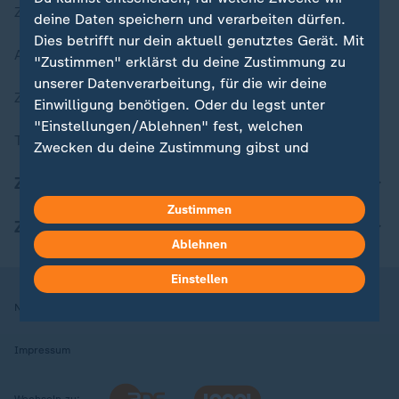
Zuletzt veröffentlicht
deine Daten speichern und verarbeiten dürfen.
Dies betrifft nur dein aktuell genutztes Gerät. Mit
Aktuelle Sendungs-Videos
"Zustimmen" erklärst du deine Zustimmung zu
unserer Datenverarbeitung, für die wir deine
ZDFheute Stories
Einwilligung benötigen. Oder du legst unter
"Einstellungen/Ablehnen" fest, welchen
Themen im Überblick
Zwecken du deine Zustimmung gibst und
welchen nicht. Deine Datenschutzeinstellungen
ZDFheute Update
kannst du jederzeit mit Wirkung für die Zukunft
Zustimmen
in deinen Einstellungen widerrufen oder ändern.
ZDFheute Apps
Ablehnen
Hier findest du das Impressum.
Weitere Informationen findest du in unserer
Einstellen
Datenschutzerklärung.
Nutzungsbedingungen
Datenschutz
Datenschutzeinstellungen
Impressum