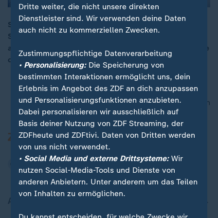
Dritte weiter, die nicht unsere direkten
Dienstleister sind. Wir verwenden deine Daten
Silvia Furtwängler liebt den Schnee, die Kälte und ihre
auch nicht zu kommerziellen Zwecken.
Schlittenhunde. Deswegen ist sie in den Norden
00:05
ausgewandert. Denn Heimat bedeutet für die Deutsche
Zustimmungspflichtige Datenverarbeitung
dort zu sein, wo man sich am wohlsten fühlt.
• Personalisierung:
Die Speicherung von
bestimmten Interaktionen ermöglicht uns, dein
Erlebnis im Angebot des ZDF an dich anzupassen
und Personalisierungsfunktionen anzubieten.
nach oben
Dabei personalisieren wir ausschließlich auf
Basis deiner Nutzung von ZDF Streaming, der
ZDFheute und ZDFtivi. Daten von Dritten werden
von uns nicht verwendet.
• Social Media und externe Drittsysteme:
Wir
nutzen Social-Media-Tools und Dienste von
anderen Anbietern. Unter anderem um das Teilen
von Inhalten zu ermöglichen.
Aktuell bei ZDFheute
Du kannst entscheiden, für welche Zwecke wir