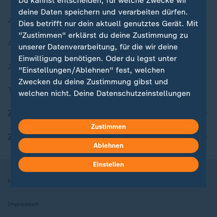
Du kannst entscheiden, für welche Zwecke wir
deine Daten speichern und verarbeiten dürfen.
Zuletzt veröffentlicht
Dies betrifft nur dein aktuell genutztes Gerät. Mit
"Zustimmen" erklärst du deine Zustimmung zu
Aktuelle Sendungs-Videos
unserer Datenverarbeitung, für die wir deine
Einwilligung benötigen. Oder du legst unter
ZDFheute Stories
"Einstellungen/Ablehnen" fest, welchen
Zwecken du deine Zustimmung gibst und
Themen im Überblick
welchen nicht. Deine Datenschutzeinstellungen
kannst du jederzeit mit Wirkung für die Zukunft
ZDFheute Update
in deinen Einstellungen widerrufen oder ändern.
Zustimmen
ZDFheute Apps
Hier findest du das Impressum.
Ablehnen
Weitere Informationen findest du in unserer
Datenschutzerklärung.
Einstellen
Nutzungsbedingungen
Datenschutz
Datenschutzeinstellungen
Impressum