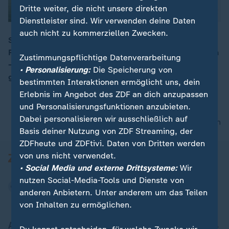
Dritte weiter, die nicht unsere direkten
Dienstleister sind. Wir verwenden deine Daten
auch nicht zu kommerziellen Zwecken.
Scarlett Johansson küsst Co-Star Jonathan Bailey bei
Premieren für "Jurassic World" in New York und London
00:16
Zustimmungspflichtige Datenverarbeitung
– aus Freundschaft. Ihr Ehemann Colin Jost bleibt
• Personalisierung:
Die Speicherung von
gelassen und nimmt's mit Humor.
bestimmten Interaktionen ermöglicht uns, dein
Erlebnis im Angebot des ZDF an dich anzupassen
und Personalisierungsfunktionen anzubieten.
Dabei personalisieren wir ausschließlich auf
nach oben
Basis deiner Nutzung von ZDF Streaming, der
ZDFheute und ZDFtivi. Daten von Dritten werden
von uns nicht verwendet.
• Social Media und externe Drittsysteme:
Wir
nutzen Social-Media-Tools und Dienste von
anderen Anbietern. Unter anderem um das Teilen
von Inhalten zu ermöglichen.
Aktuell bei ZDFheute