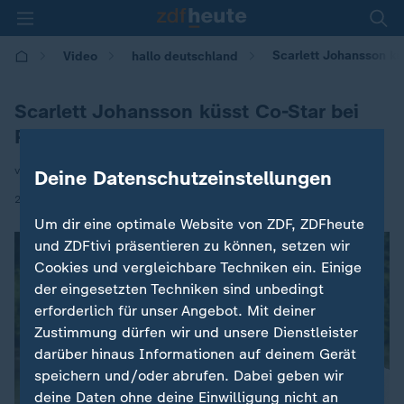
Scarlett Johansson kü
Video
hallo deutschland
Scarlett Johansson küsst Co-Star bei
Premiere
von Ulrich Langer
Deine Datenschutzeinstellungen
|
25.06.2025 | 17:15
Um dir eine optimale Website von ZDF, ZDFheute
und ZDFtivi präsentieren zu können, setzen wir
Cookies und vergleichbare Techniken ein. Einige
der eingesetzten Techniken sind unbedingt
erforderlich für unser Angebot. Mit deiner
Zustimmung dürfen wir und unsere Dienstleister
darüber hinaus Informationen auf deinem Gerät
speichern und/oder abrufen. Dabei geben wir
deine Daten ohne deine Einwilligung nicht an