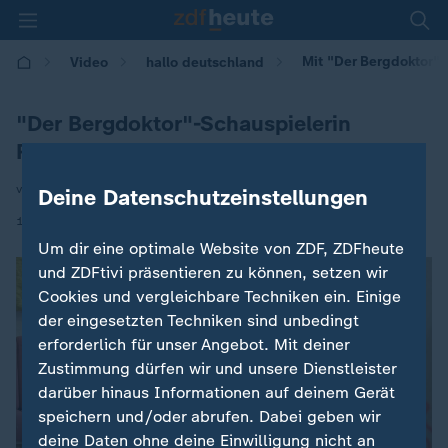
Mit "Der Bergdoktor"
Video
hallo deutschland
"Der Bergdoktor"-Schauspielerin
Rebecca Immanuel im Interview
von Nico Pommerenke und Maria Huber
Deine Datenschutzeinstellungen
|
15.01.2026 | 17:10
Um dir eine optimale Website von ZDF, ZDFheute
und ZDFtivi präsentieren zu können, setzen wir
Cookies und vergleichbare Techniken ein. Einige
der eingesetzten Techniken sind unbedingt
erforderlich für unser Angebot. Mit deiner
Zustimmung dürfen wir und unsere Dienstleister
darüber hinaus Informationen auf deinem Gerät
speichern und/oder abrufen. Dabei geben wir
deine Daten ohne deine Einwilligung nicht an