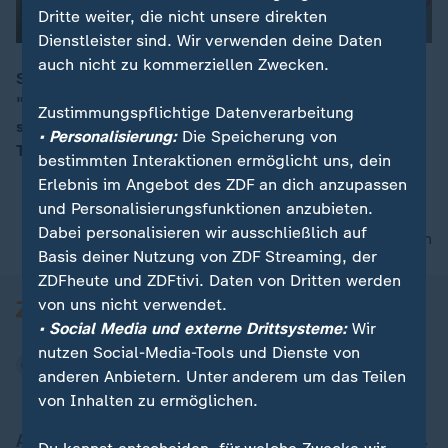
Dritte weiter, die nicht unsere direkten
Dienstleister sind. Wir verwenden deine Daten
auch nicht zu kommerziellen Zwecken.
Seit nun schon 14 Jahren ist Rebecca Immanuel in
"Der Bergdoktor" als Klinikleiterin Dr. Vera Fendrich zu
00:16
Zustimmungspflichtige Datenverarbeitung
sehen. Wir begleiten sie in ihren Rückzugsort, ins
• Personalisierung:
Die Speicherung von
Technikmuseum und zu ihrem Ehrenamt.
bestimmten Interaktionen ermöglicht uns, dein
Erlebnis im Angebot des ZDF an dich anzupassen
und Personalisierungsfunktionen anzubieten.
Dabei personalisieren wir ausschließlich auf
nach oben
Basis deiner Nutzung von ZDF Streaming, der
ZDFheute und ZDFtivi. Daten von Dritten werden
von uns nicht verwendet.
• Social Media und externe Drittsysteme:
Wir
nutzen Social-Media-Tools und Dienste von
anderen Anbietern. Unter anderem um das Teilen
von Inhalten zu ermöglichen.
Aktuell bei ZDFheute