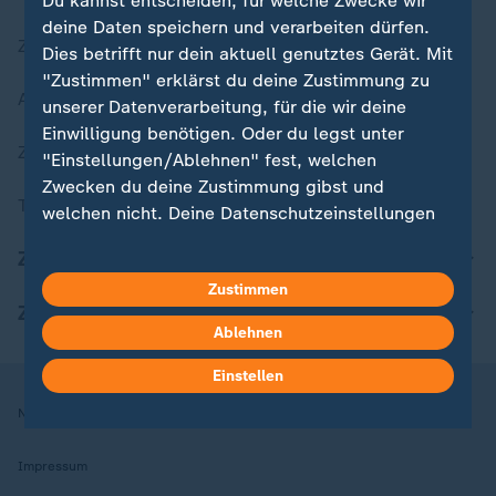
Du kannst entscheiden, für welche Zwecke wir
deine Daten speichern und verarbeiten dürfen.
Zuletzt veröffentlicht
Dies betrifft nur dein aktuell genutztes Gerät. Mit
"Zustimmen" erklärst du deine Zustimmung zu
Aktuelle Sendungs-Videos
unserer Datenverarbeitung, für die wir deine
Einwilligung benötigen. Oder du legst unter
ZDFheute Stories
"Einstellungen/Ablehnen" fest, welchen
Zwecken du deine Zustimmung gibst und
Themen im Überblick
welchen nicht. Deine Datenschutzeinstellungen
kannst du jederzeit mit Wirkung für die Zukunft
ZDFheute Update
in deinen Einstellungen widerrufen oder ändern.
Zustimmen
ZDFheute Apps
Hier findest du das Impressum.
Ablehnen
Weitere Informationen findest du in unserer
Datenschutzerklärung.
Einstellen
Nutzungsbedingungen
Datenschutz
Datenschutzeinstellungen
Impressum