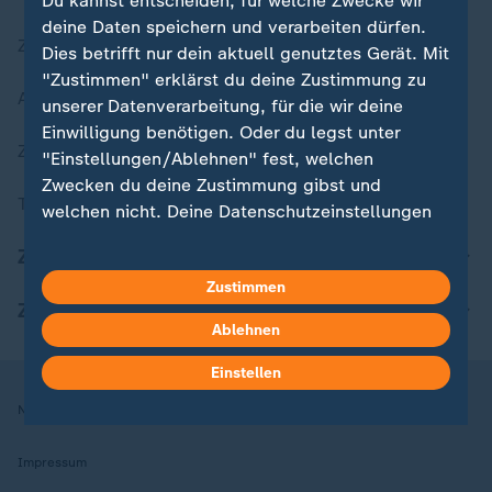
Du kannst entscheiden, für welche Zwecke wir
deine Daten speichern und verarbeiten dürfen.
Zuletzt veröffentlicht
Dies betrifft nur dein aktuell genutztes Gerät. Mit
"Zustimmen" erklärst du deine Zustimmung zu
Aktuelle Sendungs-Videos
unserer Datenverarbeitung, für die wir deine
Einwilligung benötigen. Oder du legst unter
ZDFheute Stories
"Einstellungen/Ablehnen" fest, welchen
Zwecken du deine Zustimmung gibst und
Themen im Überblick
welchen nicht. Deine Datenschutzeinstellungen
kannst du jederzeit mit Wirkung für die Zukunft
ZDFheute Update
in deinen Einstellungen widerrufen oder ändern.
Zustimmen
ZDFheute Apps
Hier findest du das Impressum.
Ablehnen
Weitere Informationen findest du in unserer
Datenschutzerklärung.
Einstellen
Nutzungsbedingungen
Datenschutz
Datenschutzeinstellungen
Impressum