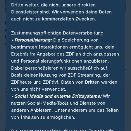
Dritte weiter, die nicht unsere direkten
Dienstleister sind. Wir verwenden deine Daten
auch nicht zu kommerziellen Zwecken.
Die norwegische Kronprinzessin Mette-Marit hat sich
trotz ihrer Lungenkrankheit beim norwegischen
00:16
Zustimmungspflichtige Datenverarbeitung
Nationalfeiertag gezeigt. Es ist nicht ihr erster Auftritt
• Personalisierung:
Die Speicherung von
mit Sauerstoffgerät.
bestimmten Interaktionen ermöglicht uns, dein
Erlebnis im Angebot des ZDF an dich anzupassen
und Personalisierungsfunktionen anzubieten.
Dabei personalisieren wir ausschließlich auf
nach oben
Basis deiner Nutzung von ZDF Streaming, der
ZDFheute und ZDFtivi. Daten von Dritten werden
von uns nicht verwendet.
• Social Media und externe Drittsysteme:
Wir
nutzen Social-Media-Tools und Dienste von
anderen Anbietern. Unter anderem um das Teilen
von Inhalten zu ermöglichen.
Aktuell bei ZDFheute