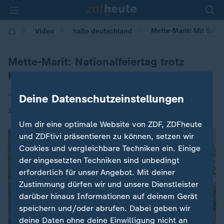
Mette-Marit: Mit Saue
Video
hallo deutschland
Mette-Marit: Nationalfeiertag trotz
Krankheit
von Markus Rosendahl
Deine Datenschutzeinstellungen
|
18.05.2026 | 16:46
Um dir eine optimale Website von ZDF, ZDFheute
und ZDFtivi präsentieren zu können, setzen wir
Cookies und vergleichbare Techniken ein. Einige
der eingesetzten Techniken sind unbedingt
erforderlich für unser Angebot. Mit deiner
Zustimmung dürfen wir und unsere Dienstleister
darüber hinaus Informationen auf deinem Gerät
speichern und/oder abrufen. Dabei geben wir
deine Daten ohne deine Einwilligung nicht an