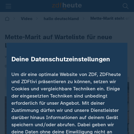
Mette-Marit steht offi
Video
hallo deutschland
Mette-Marit auf Warteliste für neue
Lunge
von Caroline Hermann
Deine Datenschutzeinstellungen
|
05.06.2026 | 11:45
Um dir eine optimale Website von ZDF, ZDFheute
und ZDFtivi präsentieren zu können, setzen wir
Cookies und vergleichbare Techniken ein. Einige
der eingesetzten Techniken sind unbedingt
erforderlich für unser Angebot. Mit deiner
Zustimmung dürfen wir und unsere Dienstleister
darüber hinaus Informationen auf deinem Gerät
speichern und/oder abrufen. Dabei geben wir
deine Daten ohne deine Einwilligung nicht an