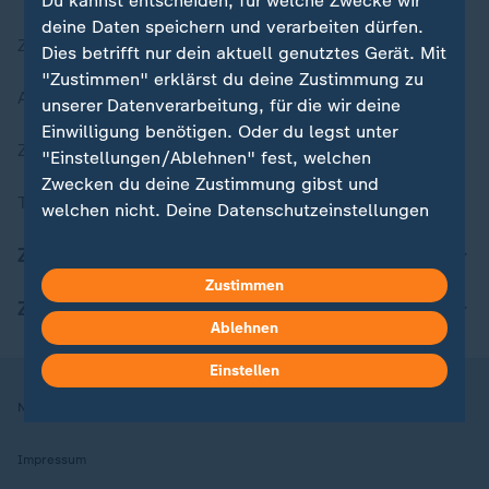
Du kannst entscheiden, für welche Zwecke wir
deine Daten speichern und verarbeiten dürfen.
Zuletzt veröffentlicht
Dies betrifft nur dein aktuell genutztes Gerät. Mit
"Zustimmen" erklärst du deine Zustimmung zu
Aktuelle Sendungs-Videos
unserer Datenverarbeitung, für die wir deine
Einwilligung benötigen. Oder du legst unter
ZDFheute Stories
"Einstellungen/Ablehnen" fest, welchen
Zwecken du deine Zustimmung gibst und
Themen im Überblick
welchen nicht. Deine Datenschutzeinstellungen
kannst du jederzeit mit Wirkung für die Zukunft
ZDFheute Update
in deinen Einstellungen widerrufen oder ändern.
Zustimmen
ZDFheute Apps
Hier findest du das Impressum.
Ablehnen
Weitere Informationen findest du in unserer
Datenschutzerklärung.
Einstellen
Nutzungsbedingungen
Datenschutz
Datenschutzeinstellungen
Impressum