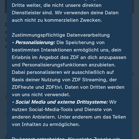
Dritte weiter, die nicht unsere direkten
Dienstleister sind. Wir verwenden deine Daten
auch nicht zu kommerziellen Zwecken.
Die norwegische Kronprinzessin Mette-Marit steht nun
offiziell auf der Warteliste für eine
00:17
Zustimmungspflichtige Datenverarbeitung
Lungentransplantation. Sie wurde in der
• Personalisierung:
Die Speicherung von
Universitätsklinik in Oslo gesehen. Die Lage sei ernst.
bestimmten Interaktionen ermöglicht uns, dein
Erlebnis im Angebot des ZDF an dich anzupassen
und Personalisierungsfunktionen anzubieten.
Dabei personalisieren wir ausschließlich auf
nach oben
Basis deiner Nutzung von ZDF Streaming, der
ZDFheute und ZDFtivi. Daten von Dritten werden
von uns nicht verwendet.
• Social Media und externe Drittsysteme:
Wir
nutzen Social-Media-Tools und Dienste von
anderen Anbietern. Unter anderem um das Teilen
von Inhalten zu ermöglichen.
Aktuell bei ZDFheute