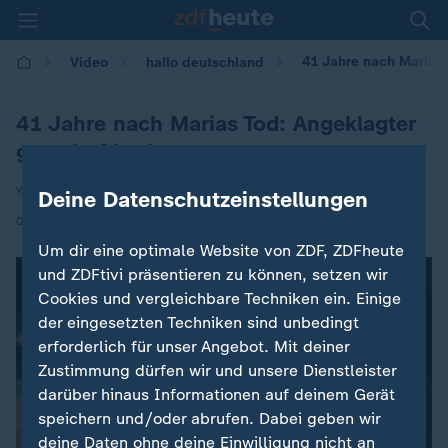
41 Jahre nach Marias 
Video
hallo deutschland
41 Jahre nach Marias Tod: Angeklagter
gesteht Mord
von Andrea Meuser / Louisa Beer
Deine Datenschutzeinstellungen
|
07.05.2026 | 17:10
Um dir eine optimale Website von ZDF, ZDFheute
und ZDFtivi präsentieren zu können, setzen wir
Cookies und vergleichbare Techniken ein. Einige
der eingesetzten Techniken sind unbedingt
erforderlich für unser Angebot. Mit deiner
Zustimmung dürfen wir und unsere Dienstleister
darüber hinaus Informationen auf deinem Gerät
speichern und/oder abrufen. Dabei geben wir
deine Daten ohne deine Einwilligung nicht an