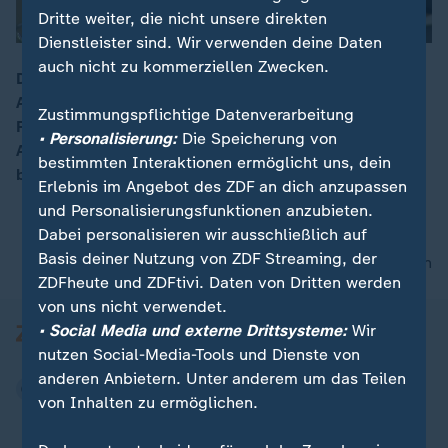
Dritte weiter, die nicht unsere direkten
Dienstleister sind. Wir verwenden deine Daten
auch nicht zu kommerziellen Zwecken.
Der Angeklagte hat zum Prozessauftakt in
Aschaffenburg 41 Jahre nach dem Tod seiner Ex-
00:15
Zustimmungspflichtige Datenverarbeitung
Freundin Maria Köhler ein Geständnis abgelegt.
• Personalisierung:
Die Speicherung von
Aktenzeichen XY hatte 2025 über den Cold Case
bestimmten Interaktionen ermöglicht uns, dein
berichtet.
Erlebnis im Angebot des ZDF an dich anzupassen
und Personalisierungsfunktionen anzubieten.
Dabei personalisieren wir ausschließlich auf
Basis deiner Nutzung von ZDF Streaming, der
nach oben
ZDFheute und ZDFtivi. Daten von Dritten werden
von uns nicht verwendet.
• Social Media und externe Drittsysteme:
Wir
nutzen Social-Media-Tools und Dienste von
anderen Anbietern. Unter anderem um das Teilen
von Inhalten zu ermöglichen.