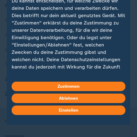
Du kannst entscheiden, für welche Zwecke wir
Aktuell bei ZDFheute
deine Daten speichern und verarbeiten dürfen.
Dies betrifft nur dein aktuell genutztes Gerät. Mit
Zuletzt veröffentlicht
"Zustimmen" erklärst du deine Zustimmung zu
unserer Datenverarbeitung, für die wir deine
Aktuelle Sendungs-Videos
Einwilligung benötigen. Oder du legst unter
"Einstellungen/Ablehnen" fest, welchen
ZDFheute Stories
Zwecken du deine Zustimmung gibst und
welchen nicht. Deine Datenschutzeinstellungen
Themen im Überblick
kannst du jederzeit mit Wirkung für die Zukunft
in deinen Einstellungen widerrufen oder ändern.
ZDFheute Update
Zustimmen
Hier findest du das Impressum.
ZDFheute Apps
Weitere Informationen findest du in unserer
Ablehnen
Datenschutzerklärung.
Einstellen
Nutzungsbedingungen
Datenschutz
Datenschutzeinstellungen
Impressum