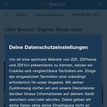
Lilith Becker: Großer A
Video
hallo deutschland
Lilith Becker: Eigene Mode statt
Schauspiel
von Florian Hümmer
Deine Datenschutzeinstellungen
|
27.05.2026 | 17:10
Um dir eine optimale Website von ZDF, ZDFheute
und ZDFtivi präsentieren zu können, setzen wir
Cookies und vergleichbare Techniken ein. Einige
der eingesetzten Techniken sind unbedingt
erforderlich für unser Angebot. Mit deiner
Zustimmung dürfen wir und unsere Dienstleister
darüber hinaus Informationen auf deinem Gerät
speichern und/oder abrufen. Dabei geben wir
deine Daten ohne deine Einwilligung nicht an