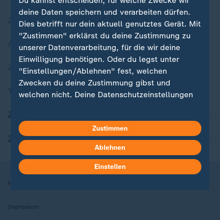
Du kannst entscheiden, für welche Zwecke wir
deine Daten speichern und verarbeiten dürfen.
Zuletzt veröffentlicht
Dies betrifft nur dein aktuell genutztes Gerät. Mit
"Zustimmen" erklärst du deine Zustimmung zu
Aktuelle Sendungs-Videos
unserer Datenverarbeitung, für die wir deine
Einwilligung benötigen. Oder du legst unter
ZDFheute Stories
"Einstellungen/Ablehnen" fest, welchen
Zwecken du deine Zustimmung gibst und
Themen im Überblick
welchen nicht. Deine Datenschutzeinstellungen
kannst du jederzeit mit Wirkung für die Zukunft
ZDFheute Update
in deinen Einstellungen widerrufen oder ändern.
Zustimmen
ZDFheute Apps
Hier findest du das Impressum.
Ablehnen
Weitere Informationen findest du in unserer
Datenschutzerklärung.
Einstellen
Nutzungsbedingungen
Datenschutz
Datenschutzeinstellungen
Impressum