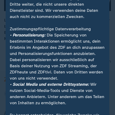
Dritte weiter, die nicht unsere direkten
Dienstleister sind. Wir verwenden deine Daten
auch nicht zu kommerziellen Zwecken.
Lilith Becker bricht aus den bekannten Strukturen ihrer
berühmten Familie aus. Die 25 Jahre alte Tochter von
00:16
Zustimmungspflichtige Datenverarbeitung
Ben Becker präsentiert in Berlin stolz ihre erste eigene
• Personalisierung:
Die Speicherung von
Mode-Kollektion.
bestimmten Interaktionen ermöglicht uns, dein
Erlebnis im Angebot des ZDF an dich anzupassen
und Personalisierungsfunktionen anzubieten.
Dabei personalisieren wir ausschließlich auf
nach oben
Basis deiner Nutzung von ZDF Streaming, der
ZDFheute und ZDFtivi. Daten von Dritten werden
von uns nicht verwendet.
• Social Media und externe Drittsysteme:
Wir
nutzen Social-Media-Tools und Dienste von
anderen Anbietern. Unter anderem um das Teilen
von Inhalten zu ermöglichen.
Aktuell bei ZDFheute