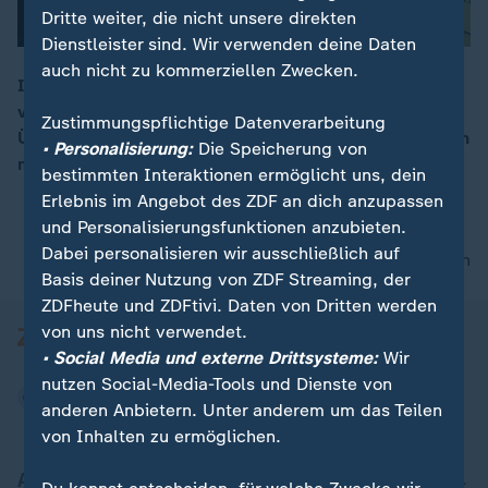
Dritte weiter, die nicht unsere direkten
Dienstleister sind. Wir verwenden deine Daten
auch nicht zu kommerziellen Zwecken.
In letzter Sekunde rettet ein 18-Jähriger einen Mann
vor einer S-Bahn und wird dabei von einer
00:15
Zustimmungspflichtige Datenverarbeitung
Überwachungskamera gefilmt. Die Polizei bedankt sich
• Personalisierung:
Die Speicherung von
mit einem Jobangebot.
bestimmten Interaktionen ermöglicht uns, dein
Erlebnis im Angebot des ZDF an dich anzupassen
und Personalisierungsfunktionen anzubieten.
Dabei personalisieren wir ausschließlich auf
nach oben
Basis deiner Nutzung von ZDF Streaming, der
ZDFheute und ZDFtivi. Daten von Dritten werden
von uns nicht verwendet.
• Social Media und externe Drittsysteme:
Wir
nutzen Social-Media-Tools und Dienste von
anderen Anbietern. Unter anderem um das Teilen
von Inhalten zu ermöglichen.
Aktuell bei ZDFheute