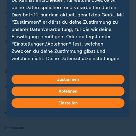
Du kannst entscheiden, für welche Zwecke wir
deine Daten speichern und verarbeiten dürfen.
Zuletzt veröffentlicht
Dies betrifft nur dein aktuell genutztes Gerät. Mit
"Zustimmen" erklärst du deine Zustimmung zu
Aktuelle Sendungs-Videos
unserer Datenverarbeitung, für die wir deine
Einwilligung benötigen. Oder du legst unter
ZDFheute Stories
"Einstellungen/Ablehnen" fest, welchen
Zwecken du deine Zustimmung gibst und
Themen im Überblick
welchen nicht. Deine Datenschutzeinstellungen
kannst du jederzeit mit Wirkung für die Zukunft
ZDFheute Update
in deinen Einstellungen widerrufen oder ändern.
Zustimmen
ZDFheute Apps
Hier findest du das Impressum.
Ablehnen
Weitere Informationen findest du in unserer
Datenschutzerklärung.
Einstellen
Nutzungsbedingungen
Datenschutz
Datenschutzeinstellungen
Impressum