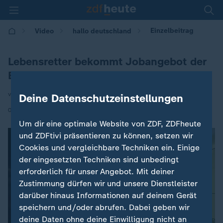
Einzelbeitrag
Video
hallo deutschland
Lebensretter bekommt Jobangebot der
Bundespolizei
von Steffen Wachs
Deine Datenschutzeinstellungen
|
06.10.2022 | 17:10
Um dir eine optimale Website von ZDF, ZDFheute
und ZDFtivi präsentieren zu können, setzen wir
Cookies und vergleichbare Techniken ein. Einige
der eingesetzten Techniken sind unbedingt
erforderlich für unser Angebot. Mit deiner
Zustimmung dürfen wir und unsere Dienstleister
darüber hinaus Informationen auf deinem Gerät
speichern und/oder abrufen. Dabei geben wir
deine Daten ohne deine Einwilligung nicht an