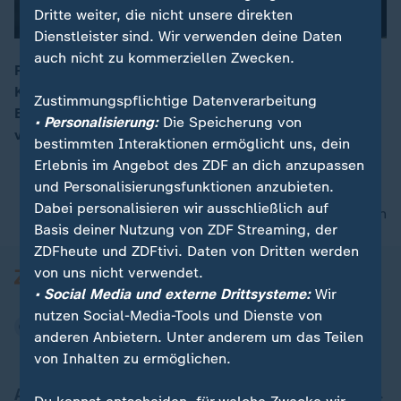
Dritte weiter, die nicht unsere direkten
Dienstleister sind. Wir verwenden deine Daten
auch nicht zu kommerziellen Zwecken.
Picasso auf dem Dachboden oder Goldschmuck im
Keller? In einer kostenlosen Sprechstunde schätzen
00:16
Zustimmungspflichtige Datenverarbeitung
Experten wie Charles Bamberger regelmäßig den Wert
• Personalisierung:
Die Speicherung von
von Schmuck und Kunstwerken für Laien ein.
bestimmten Interaktionen ermöglicht uns, dein
Erlebnis im Angebot des ZDF an dich anzupassen
und Personalisierungsfunktionen anzubieten.
Dabei personalisieren wir ausschließlich auf
nach oben
Basis deiner Nutzung von ZDF Streaming, der
ZDFheute und ZDFtivi. Daten von Dritten werden
von uns nicht verwendet.
• Social Media und externe Drittsysteme:
Wir
nutzen Social-Media-Tools und Dienste von
anderen Anbietern. Unter anderem um das Teilen
von Inhalten zu ermöglichen.
Aktuell bei ZDFheute