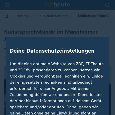
Schätze auf dem Dac
Video
hallo deutschland
Kunstsprechstunde im Mannheimer
Auktionshaus
von Tim Mahlo
Deine Datenschutzeinstellungen
|
13.04.2026 | 17:10
Um dir eine optimale Website von ZDF, ZDFheute
und ZDFtivi präsentieren zu können, setzen wir
Cookies und vergleichbare Techniken ein. Einige
der eingesetzten Techniken sind unbedingt
erforderlich für unser Angebot. Mit deiner
Zustimmung dürfen wir und unsere Dienstleister
darüber hinaus Informationen auf deinem Gerät
speichern und/oder abrufen. Dabei geben wir
deine Daten ohne deine Einwilligung nicht an