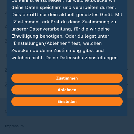
Du kannst entscheiden, für welche Zwecke wir
deine Daten speichern und verarbeiten dürfen.
Zuletzt veröffentlicht
Dies betrifft nur dein aktuell genutztes Gerät. Mit
"Zustimmen" erklärst du deine Zustimmung zu
Aktuelle Sendungs-Videos
unserer Datenverarbeitung, für die wir deine
Einwilligung benötigen. Oder du legst unter
ZDFheute Stories
"Einstellungen/Ablehnen" fest, welchen
Zwecken du deine Zustimmung gibst und
Themen im Überblick
welchen nicht. Deine Datenschutzeinstellungen
kannst du jederzeit mit Wirkung für die Zukunft
ZDFheute Update
in deinen Einstellungen widerrufen oder ändern.
Zustimmen
ZDFheute Apps
Hier findest du das Impressum.
Ablehnen
Weitere Informationen findest du in unserer
Datenschutzerklärung.
Einstellen
Nutzungsbedingungen
Datenschutz
Datenschutzeinstellungen
Impressum