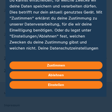
Du kannst entscheiden, für welche Zwecke wir
deine Daten speichern und verarbeiten dürfen.
Zuletzt veröffentlicht
Dies betrifft nur dein aktuell genutztes Gerät. Mit
"Zustimmen" erklärst du deine Zustimmung zu
Aktuelle Sendungs-Videos
unserer Datenverarbeitung, für die wir deine
Einwilligung benötigen. Oder du legst unter
ZDFheute Stories
"Einstellungen/Ablehnen" fest, welchen
Zwecken du deine Zustimmung gibst und
Themen im Überblick
welchen nicht. Deine Datenschutzeinstellungen
kannst du jederzeit mit Wirkung für die Zukunft
ZDFheute Update
in deinen Einstellungen widerrufen oder ändern.
Zustimmen
ZDFheute Apps
Hier findest du das Impressum.
Ablehnen
Weitere Informationen findest du in unserer
Datenschutzerklärung.
Einstellen
Nutzungsbedingungen
Datenschutz
Datenschutzeinstellungen
Impressum