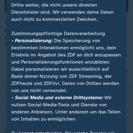
Dritte weiter, die nicht unsere direkten
Dienstleister sind. Wir verwenden deine Daten
auch nicht zu kommerziellen Zwecken.
Vier Tage lang bleibt die Königin der Niederlande in
Indonesien. In ihrer Rolle als Sonderbeauftragte für
00:16
Zustimmungspflichtige Datenverarbeitung
Finanzgesundheit wird sie unter anderem den
• Personalisierung:
Die Speicherung von
Präsidenten Prabowo Subianto treffen.
bestimmten Interaktionen ermöglicht uns, dein
Erlebnis im Angebot des ZDF an dich anzupassen
und Personalisierungsfunktionen anzubieten.
Dabei personalisieren wir ausschließlich auf
nach oben
Basis deiner Nutzung von ZDF Streaming, der
ZDFheute und ZDFtivi. Daten von Dritten werden
von uns nicht verwendet.
• Social Media und externe Drittsysteme:
Wir
nutzen Social-Media-Tools und Dienste von
anderen Anbietern. Unter anderem um das Teilen
von Inhalten zu ermöglichen.
Aktuell bei ZDFheute