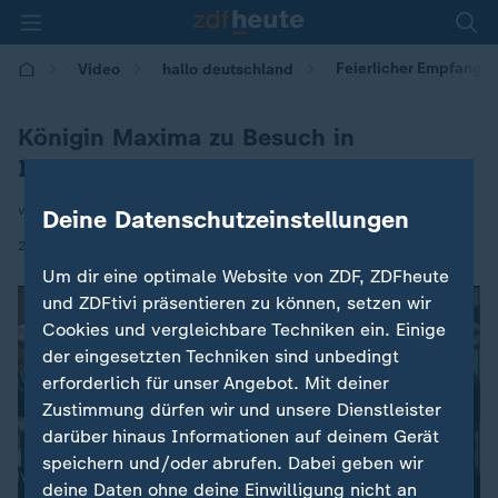
Feierlicher Empfang: 
Video
hallo deutschland
Königin Maxima zu Besuch in
Indonesien
von Ulrich Langer
Deine Datenschutzeinstellungen
|
24.11.2025 | 17:10
Um dir eine optimale Website von ZDF, ZDFheute
und ZDFtivi präsentieren zu können, setzen wir
Cookies und vergleichbare Techniken ein. Einige
der eingesetzten Techniken sind unbedingt
erforderlich für unser Angebot. Mit deiner
Zustimmung dürfen wir und unsere Dienstleister
darüber hinaus Informationen auf deinem Gerät
speichern und/oder abrufen. Dabei geben wir
deine Daten ohne deine Einwilligung nicht an