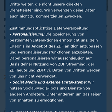
Dritte weiter, die nicht unsere direkten
Dienstleister sind. Wir verwenden deine Daten
auch nicht zu kommerziellen Zwecken.
Ein turbulenter Tag für König Charles. Er wurde nicht
nur von einem britischen Radiosender versehentlich für
00:17
Zustimmungspflichtige Datenverarbeitung
tot erklärt, bei einem Termin suchte ihn außerdem eine
• Personalisierung:
Die Speicherung von
Möwe als nächstes Ziel aus.
bestimmten Interaktionen ermöglicht uns, dein
Erlebnis im Angebot des ZDF an dich anzupassen
und Personalisierungsfunktionen anzubieten.
Dabei personalisieren wir ausschließlich auf
nach oben
Basis deiner Nutzung von ZDF Streaming, der
ZDFheute und ZDFtivi. Daten von Dritten werden
von uns nicht verwendet.
• Social Media und externe Drittsysteme:
Wir
nutzen Social-Media-Tools und Dienste von
anderen Anbietern. Unter anderem um das Teilen
von Inhalten zu ermöglichen.
Aktuell bei ZDFheute