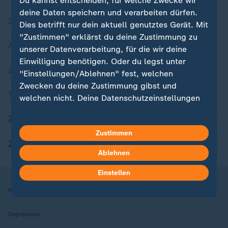
Du kannst entscheiden, für welche Zwecke wir
deine Daten speichern und verarbeiten dürfen.
Zuletzt veröffentlicht
Dies betrifft nur dein aktuell genutztes Gerät. Mit
"Zustimmen" erklärst du deine Zustimmung zu
Aktuelle Sendungs-Videos
unserer Datenverarbeitung, für die wir deine
Einwilligung benötigen. Oder du legst unter
ZDFheute Stories
"Einstellungen/Ablehnen" fest, welchen
Zwecken du deine Zustimmung gibst und
Themen im Überblick
welchen nicht. Deine Datenschutzeinstellungen
kannst du jederzeit mit Wirkung für die Zukunft
ZDFheute Update
in deinen Einstellungen widerrufen oder ändern.
Zustimmen
ZDFheute Apps
Hier findest du das Impressum.
Ablehnen
Weitere Informationen findest du in unserer
Datenschutzerklärung.
Einstellen
Nutzungsbedingungen
Datenschutz
Datenschutzeinstellungen
Impressum