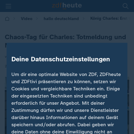
König Charles: Erst i
Video
hallo deutschland
Chaos-Tag für Charles: Totmeldung und
Möwe
von Caroline Hermann
Deine Datenschutzeinstellungen
|
21.05.2026 | 15:28
Um dir eine optimale Website von ZDF, ZDFheute
und ZDFtivi präsentieren zu können, setzen wir
Cookies und vergleichbare Techniken ein. Einige
der eingesetzten Techniken sind unbedingt
erforderlich für unser Angebot. Mit deiner
Zustimmung dürfen wir und unsere Dienstleister
darüber hinaus Informationen auf deinem Gerät
speichern und/oder abrufen. Dabei geben wir
deine Daten ohne deine Einwilligung nicht an