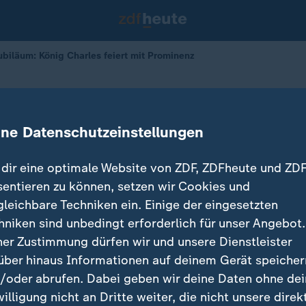
ubiläum: König Charles feiert mit Prominenz
les: "The King’s Trust"- Jubiläum
ine Datenschutzeinstellungen
12.05.2026 
dir eine optimale Website von ZDF, ZDFheute und ZDF
sentieren zu können, setzen wir Cookies und
gleichbare Techniken ein. Einige der eingesetzten
hniken sind unbedingt erforderlich für unser Angebot.
ner Zustimmung dürfen wir und unsere Dienstleister
über hinaus Informationen auf deinem Gerät speicher
/oder abrufen. Dabei geben wir deine Daten ohne de
willigung nicht an Dritte weiter, die nicht unsere direk