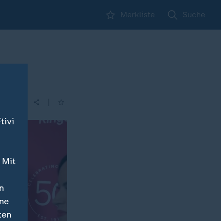
Merkliste
Suche
|
| 16:02
tivi
 Mit
n
ine
ten