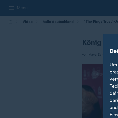
Menü
"The Kings Trust"-J
Video
hallo deutschland
König Char
De
von Maya Zanettin
Um 
prä
ver
Tec
dei
dar
und
Ein