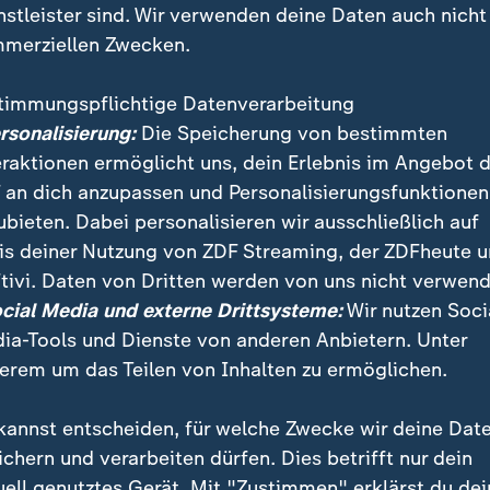
nstleister sind. Wir verwenden deine Daten auch nicht
merziellen Zwecken.
timmungspflichtige Datenverarbeitung
ersonalisierung:
Die Speicherung von bestimmten
eraktionen ermöglicht uns, dein Erlebnis im Angebot 
 an dich anzupassen und Personalisierungsfunktionen
ubieten. Dabei personalisieren wir ausschließlich auf
is deiner Nutzung von ZDF Streaming, der ZDFheute 
ert Hall in London feierte die Jugendhilforganisation
tivi. Daten von Dritten werden von uns nicht verwend
jähriges Jubiläum. Beim glamourösen Galaabend war
ocial Media und externe Drittsysteme:
Wir nutzen Soci
ars wie George Clooney anwesend.
ia-Tools und Dienste von anderen Anbietern. Unter
erem um das Teilen von Inhalten zu ermöglichen.
kannst entscheiden, für welche Zwecke wir deine Dat
ichern und verarbeiten dürfen. Dies betrifft nur dein
uell genutztes Gerät. Mit "Zustimmen" erklärst du dei