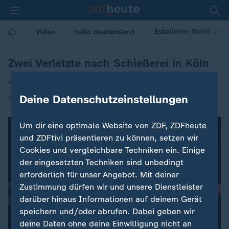
Eskalierter Streit: Zwe
Video
hallo deutschland
Zwei Verletzte nach Schießerei in Köln
von Dominik Müller-Russell
Deine Datenschutzeinstellungen
|
01.12.2025 | 17:10
Um dir eine optimale Website von ZDF, ZDFheute
und ZDFtivi präsentieren zu können, setzen wir
Cookies und vergleichbare Techniken ein. Einige
der eingesetzten Techniken sind unbedingt
erforderlich für unser Angebot. Mit deiner
Zustimmung dürfen wir und unsere Dienstleister
darüber hinaus Informationen auf deinem Gerät
speichern und/oder abrufen. Dabei geben wir
deine Daten ohne deine Einwilligung nicht an