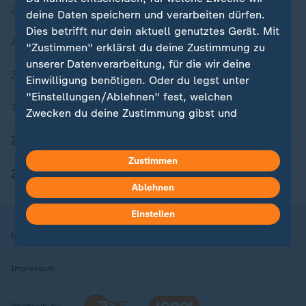
Zuletzt veröffentlicht
deine Daten speichern und verarbeiten dürfen.
Dies betrifft nur dein aktuell genutztes Gerät. Mit
Aktuelle Sendungs-Videos
"Zustimmen" erklärst du deine Zustimmung zu
unserer Datenverarbeitung, für die wir deine
ZDFheute Stories
Einwilligung benötigen. Oder du legst unter
"Einstellungen/Ablehnen" fest, welchen
Themen im Überblick
Zwecken du deine Zustimmung gibst und
welchen nicht. Deine Datenschutzeinstellungen
ZDFheute Update
kannst du jederzeit mit Wirkung für die Zukunft
Zustimmen
in deinen Einstellungen widerrufen oder ändern.
ZDFheute Apps
Ablehnen
Hier findest du das Impressum.
Weitere Informationen findest du in unserer
Einstellen
Datenschutzerklärung.
Nutzungsbedingungen
Datenschutz
Datenschutzeinstellungen
Impressum