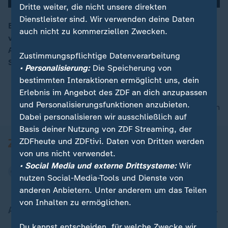
Dritte weiter, die nicht unsere direkten
Dienstleister sind. Wir verwenden deine Daten
Bei einer Schießerei in Köln sind zwei Männer schwer
auch nicht zu kommerziellen Zwecken.
verletzt worden. Zuvor soll auf einem Parkplatz eine
00:15
Auseinandersetzung eskaliert sein, woraufhin mehrere
Zustimmungspflichtige Datenverarbeitung
Schüsse fielen.
• Personalisierung:
Die Speicherung von
bestimmten Interaktionen ermöglicht uns, dein
Erlebnis im Angebot des ZDF an dich anzupassen
und Personalisierungsfunktionen anzubieten.
nach oben
Dabei personalisieren wir ausschließlich auf
Basis deiner Nutzung von ZDF Streaming, der
ZDFheute und ZDFtivi. Daten von Dritten werden
von uns nicht verwendet.
• Social Media und externe Drittsysteme:
Wir
nutzen Social-Media-Tools und Dienste von
anderen Anbietern. Unter anderem um das Teilen
von Inhalten zu ermöglichen.
Aktuell bei ZDFheute
Du kannst entscheiden, für welche Zwecke wir