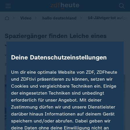
14-Jähriger tot aufge
Video
hallo deutschland
Spaziergänger finden Leiche eines
Jungen
von Joanna Castillo
Deine Datenschutzeinstellungen
|
29.01.2026 | 17:10
Um dir eine optimale Website von ZDF, ZDFheute
und ZDFtivi präsentieren zu können, setzen wir
Cookies und vergleichbare Techniken ein. Einige
der eingesetzten Techniken sind unbedingt
erforderlich für unser Angebot. Mit deiner
Zustimmung dürfen wir und unsere Dienstleister
darüber hinaus Informationen auf deinem Gerät
speichern und/oder abrufen. Dabei geben wir
deine Daten ohne deine Einwilligung nicht an