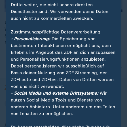
Dritte weiter, die nicht unsere direkten
Dienstleister sind. Wir verwenden deine Daten
auch nicht zu kommerziellen Zwecken.
Die Leiche eines 14-jährigen Jungen wird in einem
Waldgebiet an einem See in Dormagen von
00:16
Zustimmungspflichtige Datenverarbeitung
Spaziergängern gefunden. Die Polizei des Rhein-Kreis
• Personalisierung:
Die Speicherung von
Neuss schließt ein Tötungsdelikt nicht aus.
bestimmten Interaktionen ermöglicht uns, dein
Erlebnis im Angebot des ZDF an dich anzupassen
und Personalisierungsfunktionen anzubieten.
Dabei personalisieren wir ausschließlich auf
nach oben
Basis deiner Nutzung von ZDF Streaming, der
ZDFheute und ZDFtivi. Daten von Dritten werden
von uns nicht verwendet.
• Social Media und externe Drittsysteme:
Wir
nutzen Social-Media-Tools und Dienste von
anderen Anbietern. Unter anderem um das Teilen
von Inhalten zu ermöglichen.
Aktuell bei ZDFheute