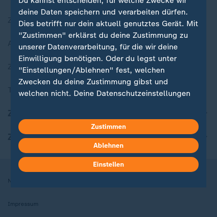
Du kannst entscheiden, für welche Zwecke wir
deine Daten speichern und verarbeiten dürfen.
Zuletzt veröffentlicht
Dies betrifft nur dein aktuell genutztes Gerät. Mit
"Zustimmen" erklärst du deine Zustimmung zu
Aktuelle Sendungs-Videos
unserer Datenverarbeitung, für die wir deine
Einwilligung benötigen. Oder du legst unter
ZDFheute Stories
"Einstellungen/Ablehnen" fest, welchen
Zwecken du deine Zustimmung gibst und
Themen im Überblick
welchen nicht. Deine Datenschutzeinstellungen
kannst du jederzeit mit Wirkung für die Zukunft
ZDFheute Update
in deinen Einstellungen widerrufen oder ändern.
Zustimmen
ZDFheute Apps
Hier findest du das Impressum.
Ablehnen
Weitere Informationen findest du in unserer
Datenschutzerklärung.
Einstellen
Nutzungsbedingungen
Datenschutz
Datenschutzeinstellungen
Impressum