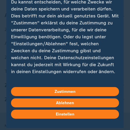
Du kannst entscheiden, für welche Zwecke wir
deine Daten speichern und verarbeiten dürfen.
Aktuell bei ZDFheute
Dies betrifft nur dein aktuell genutztes Gerät. Mit
"Zustimmen" erklärst du deine Zustimmung zu
Zuletzt veröffentlicht
unserer Datenverarbeitung, für die wir deine
Einwilligung benötigen. Oder du legst unter
Aktuelle Sendungs-Videos
"Einstellungen/Ablehnen" fest, welchen
Zwecken du deine Zustimmung gibst und
ZDFheute Stories
welchen nicht. Deine Datenschutzeinstellungen
kannst du jederzeit mit Wirkung für die Zukunft
Themen im Überblick
in deinen Einstellungen widerrufen oder ändern.
ZDFheute Update
Hier findest du das Impressum.
Zustimmen
Weitere Informationen findest du in unserer
ZDFheute Apps
Datenschutzerklärung.
Ablehnen
Einstellen
Nutzungsbedingungen
Datenschutz
Datenschutzeinstellungen