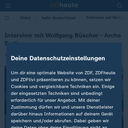
Interview mit Wolfgan
Video
hallo deutschland
Interview mit Wolfgang Büscher - Arche
Berlin
|
30.06.2025 | 17:00
Deine Datenschutzeinstellungen
Um dir eine optimale Website von ZDF, ZDFheute
und ZDFtivi präsentieren zu können, setzen wir
Cookies und vergleichbare Techniken ein. Einige
der eingesetzten Techniken sind unbedingt
erforderlich für unser Angebot. Mit deiner
Zustimmung dürfen wir und unsere Dienstleister
darüber hinaus Informationen auf deinem Gerät
speichern und/oder abrufen. Dabei geben wir
deine Daten ohne deine Einwilligung nicht an