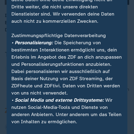
Dritte weiter, die nicht unsere direkten
Dienstleister sind. Wir verwenden deine Daten
Interview mit Wolfgang Büscher von der Arche in
auch nicht zu kommerziellen Zwecken.
Berlin:"Lehrerinnen und Lehrer haben leider Angst, die
00:15
Dinge auszusprechen."
Zustimmungspflichtige Datenverarbeitung
• Personalisierung:
Die Speicherung von
bestimmten Interaktionen ermöglicht uns, dein
Thema
Erlebnis im Angebot des ZDF an dich anzupassen
und Personalisierungsfunktionen anzubieten.
Schule
Dabei personalisieren wir ausschließlich auf
Basis deiner Nutzung von ZDF Streaming, der
ZDFheute und ZDFtivi. Daten von Dritten werden
nach oben
von uns nicht verwendet.
• Social Media und externe Drittsysteme:
Wir
nutzen Social-Media-Tools und Dienste von
anderen Anbietern. Unter anderem um das Teilen
von Inhalten zu ermöglichen.