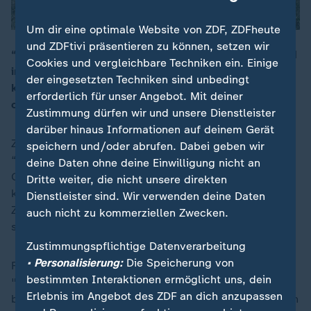
Um dir eine optimale Website von ZDF, ZDFheute
und ZDFtivi präsentieren zu können, setzen wir
“Reggie“ und “Pearl“ halten jeweils den Größenrekord
Cookies und vergleichbare Techniken ein. Einige
im “Guinness Buch der Rekorde“. Für einen Fototermin
00:15
der eingesetzten Techniken sind unbedingt
kommen die Vierbeiner zusammen und verstehen sich
erforderlich für unser Angebot. Mit deiner
offenbar sehr gut.
Zustimmung dürfen wir und unsere Dienstleister
darüber hinaus Informationen auf deinem Gerät
Zwischen der Deutschen Dogge “Reginald“ genannt
speichern und/oder abrufen. Dabei geben wir
“Reggie“ und Chihuahua-Dame “Pearl“ besteht ein
deine Daten ohne deine Einwilligung nicht an
Größenunterschied von mehr als 90 Zentimetern. Der
Dritte weiter, die nicht unsere direkten
kleine Hund passt in eine Tasse und misst neun
Dienstleister sind. Wir verwenden deine Daten
Zentimeter, Rüde “Reggie“ hat ein Schultermaß von
auch nicht zu kommerziellen Zwecken.
stolzen 1,007 Meter.
Zustimmungspflichtige Datenverarbeitung
• Personalisierung:
Die Speicherung von
Für einen Fototermin zum 70. Geburtstag des
bestimmten Interaktionen ermöglicht uns, dein
"Guinness Buch der Rekorde" hatte der Verlag die
Erlebnis im Angebot des ZDF an dich anzupassen
beiden Hunde zusammengebracht. Sie verstanden sich