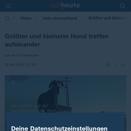
Größter und kleinster
Video
hallo deutschland
Größter und kleinster Hund treffen
aufeinander
von Astrid Henryson
|
30.04.2025 | 17:10
Deine Datenschutzeinstellungen