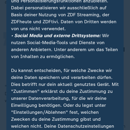
„
und Personalisierungsfunktionen anzubieten.
auf Anhieb. Keine Spur von Groß gegen Klein.
Dabei personalisieren wir ausschließlich auf
Basis deiner Nutzung von ZDF Streaming, der
ZDFheute und ZDFtivi. Daten von Dritten werden
von uns nicht verwendet.
• Social Media und externe Drittsysteme:
Wir
Wenn Reggie jemandem Freude
nutzen Social-Media-Tools und Dienste von
bereitet, ist das großartig für ihn und
anderen Anbietern. Unter anderem um das Teilen
von Inhalten zu ermöglichen.
macht ihn glücklich.
Sam Johnson Reiss, Hundebesitzerin
Du kannst entscheiden, für welche Zwecke wir
deine Daten speichern und verarbeiten dürfen.
Dies betrifft nur dein aktuell genutztes Gerät. Mit
"Reggie" und "Pearl" trafen sich im Zuhause der
"Zustimmen" erklärst du deine Zustimmung zu
Deutschen Dogge in Idaho, USA. Der kleine Chihuahua
unserer Datenverarbeitung, für die wir deine
war mit seinem Frauchen aus Florida angereist.
Einwilligung benötigen. Oder du legst unter
"Einstellungen/Ablehnen" fest, welchen
Zwecken du deine Zustimmung gibst und
welchen nicht. Deine Datenschutzeinstellungen
nach oben