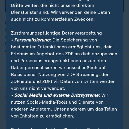
Dritte weiter, die nicht unsere direkten
Dienstleister sind. Wir verwenden deine Daten
auch nicht zu kommerziellen Zwecken.
Vier Stunden lang saßen 19 Personen in einer
österreichischen Seilbahn fest, nachdem diese durch
00:15
Zustimmungspflichtige Datenverarbeitung
eine Sturmböe lahmgelegt wurde. Mit einem
• Personalisierung:
Die Speicherung von
Hubschrauber mussten sie aus der Gondel gerettet
bestimmten Interaktionen ermöglicht uns, dein
werden.
Erlebnis im Angebot des ZDF an dich anzupassen
und Personalisierungsfunktionen anzubieten.
Dabei personalisieren wir ausschließlich auf
Basis deiner Nutzung von ZDF Streaming, der
nach oben
ZDFheute und ZDFtivi. Daten von Dritten werden
von uns nicht verwendet.
• Social Media und externe Drittsysteme:
Wir
nutzen Social-Media-Tools und Dienste von
anderen Anbietern. Unter anderem um das Teilen
von Inhalten zu ermöglichen.