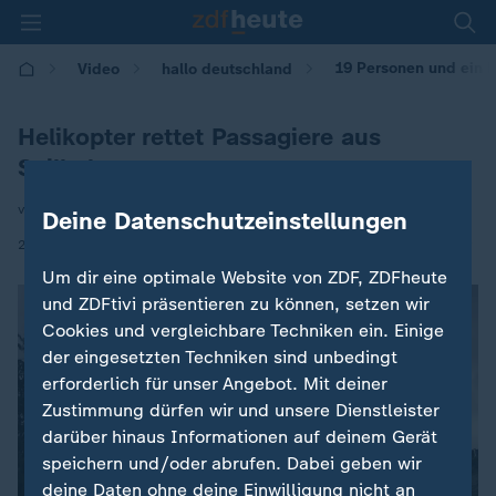
19 Personen und ein H
Video
hallo deutschland
Helikopter rettet Passagiere aus
Seilbahn
von Holger Müller
Deine Datenschutzeinstellungen
|
24.06.2025 | 17:10
Um dir eine optimale Website von ZDF, ZDFheute
und ZDFtivi präsentieren zu können, setzen wir
Cookies und vergleichbare Techniken ein. Einige
der eingesetzten Techniken sind unbedingt
erforderlich für unser Angebot. Mit deiner
Zustimmung dürfen wir und unsere Dienstleister
darüber hinaus Informationen auf deinem Gerät
speichern und/oder abrufen. Dabei geben wir
deine Daten ohne deine Einwilligung nicht an