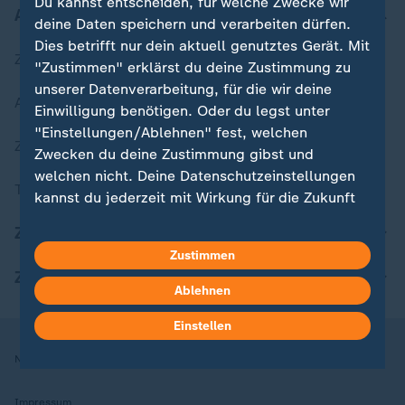
Du kannst entscheiden, für welche Zwecke wir
Aktuell bei ZDFheute
deine Daten speichern und verarbeiten dürfen.
Dies betrifft nur dein aktuell genutztes Gerät. Mit
Zuletzt veröffentlicht
"Zustimmen" erklärst du deine Zustimmung zu
unserer Datenverarbeitung, für die wir deine
Aktuelle Sendungs-Videos
Einwilligung benötigen. Oder du legst unter
"Einstellungen/Ablehnen" fest, welchen
ZDFheute Stories
Zwecken du deine Zustimmung gibst und
welchen nicht. Deine Datenschutzeinstellungen
Themen im Überblick
kannst du jederzeit mit Wirkung für die Zukunft
in deinen Einstellungen widerrufen oder ändern.
ZDFheute Update
Zustimmen
Hier findest du das Impressum.
ZDFheute Apps
Weitere Informationen findest du in unserer
Ablehnen
Datenschutzerklärung.
Einstellen
Nutzungsbedingungen
Datenschutz
Datenschutzeinstellungen
Impressum