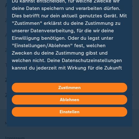
Du kannst entscheiden, für welche Zwecke wir
Aktuell bei ZDFheute
deine Daten speichern und verarbeiten dürfen.
Dies betrifft nur dein aktuell genutztes Gerät. Mit
Zuletzt veröffentlicht
"Zustimmen" erklärst du deine Zustimmung zu
unserer Datenverarbeitung, für die wir deine
Aktuelle Sendungs-Videos
Einwilligung benötigen. Oder du legst unter
"Einstellungen/Ablehnen" fest, welchen
ZDFheute Stories
Zwecken du deine Zustimmung gibst und
welchen nicht. Deine Datenschutzeinstellungen
Themen im Überblick
kannst du jederzeit mit Wirkung für die Zukunft
in deinen Einstellungen widerrufen oder ändern.
ZDFheute Update
Zustimmen
Hier findest du das Impressum.
ZDFheute Apps
Weitere Informationen findest du in unserer
Ablehnen
Datenschutzerklärung.
Einstellen
Nutzungsbedingungen
Datenschutz
Datenschutzeinstellungen
Impressum