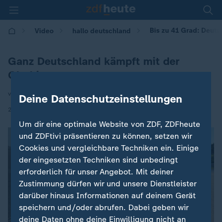
Bis zu 41 Grad: Deuts
Video
hallo deutschland
Ganz Deutschland kämpft mit der
Gluthitze
von Holger Müller und Petra Neubauer
Deine Datenschutzeinstellungen
|
26.06.2026 | 17:10
Um dir eine optimale Website von ZDF, ZDFheute
und ZDFtivi präsentieren zu können, setzen wir
Cookies und vergleichbare Techniken ein. Einige
der eingesetzten Techniken sind unbedingt
erforderlich für unser Angebot. Mit deiner
Zustimmung dürfen wir und unsere Dienstleister
darüber hinaus Informationen auf deinem Gerät
speichern und/oder abrufen. Dabei geben wir
deine Daten ohne deine Einwilligung nicht an