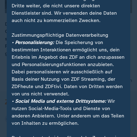
Dritte weiter, die nicht unsere direkten
Dienstleister sind. Wir verwenden deine Daten
auch nicht zu kommerziellen Zwecken.
Die Hitzeglocke sorgt weiterhin für heißes Wetter und
Gefahren: Straßenbeläge geben nach, viele Menschen
00:16
Zustimmungspflichtige Datenverarbeitung
suchen nach kühlenden Orten, um die
• Personalisierung:
Die Speicherung von
Rekordtemperaturen aushalten zu können, doch die
bestimmten Interaktionen ermöglicht uns, dein
gibt es manchmal einfach nicht.
Erlebnis im Angebot des ZDF an dich anzupassen
und Personalisierungsfunktionen anzubieten.
Dabei personalisieren wir ausschließlich auf
Basis deiner Nutzung von ZDF Streaming, der
nach oben
ZDFheute und ZDFtivi. Daten von Dritten werden
von uns nicht verwendet.
• Social Media und externe Drittsysteme:
Wir
nutzen Social-Media-Tools und Dienste von
anderen Anbietern. Unter anderem um das Teilen
von Inhalten zu ermöglichen.