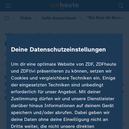
"Ein Herz für Kinder"-
Video
hallo deutschland
"Ein Herz für Kinder"-Sommerfest in
Berlin
Deine Datenschutzeinstellungen
von Caroline Hermann
|
Um dir eine optimale Website von ZDF, ZDFheute
27.06.2025 | 16:58
und ZDFtivi präsentieren zu können, setzen wir
Die Hilfsorganisation "Ein Herz für Kinder" feiert
Cookies und vergleichbare Techniken ein. Einige
Sommerfest. Auch dieses Jahr feiern zahlreiche Promis
der eingesetzten Techniken sind unbedingt
mit: Unter anderem waren Sophia Thomalla und Verona
erforderlich für unser Angebot. Mit deiner
Pooth mit dabei.
Zustimmung dürfen wir und unsere Dienstleister
darüber hinaus Informationen auf deinem Gerät
speichern und/oder abrufen. Dabei geben wir
deine Daten ohne deine Einwilligung nicht an
nach oben
Dritte weiter, die nicht unsere direkten