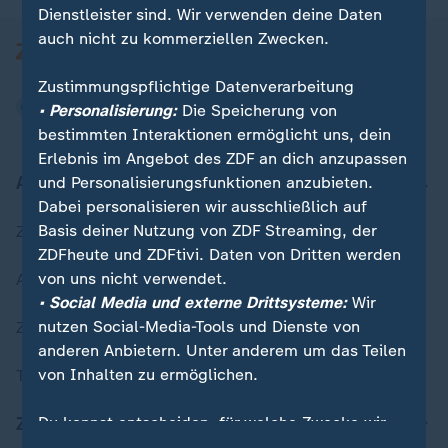
Dienstleister sind. Wir verwenden deine Daten
auch nicht zu kommerziellen Zwecken.
Zustimmungspflichtige Datenverarbeitung
• Personalisierung:
Die Speicherung von
bestimmten Interaktionen ermöglicht uns, dein
Erlebnis im Angebot des ZDF an dich anzupassen
Aktuell bei ZDFheute
und Personalisierungsfunktionen anzubieten.
Dabei personalisieren wir ausschließlich auf
Basis deiner Nutzung von ZDF Streaming, der
Zuletzt veröffentlicht
ZDFheute und ZDFtivi. Daten von Dritten werden
von uns nicht verwendet.
Aktuelle Sendungs-Videos
• Social Media und externe Drittsysteme:
Wir
nutzen Social-Media-Tools und Dienste von
ZDFheute Stories
anderen Anbietern. Unter anderem um das Teilen
von Inhalten zu ermöglichen.
Themen im Überblick
Du kannst entscheiden, für welche Zwecke wir
ZDFheute Update
deine Daten speichern und verarbeiten dürfen.