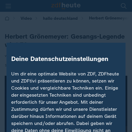
Herbert Grönemeyer:
Video
hallo deutschland
Herbert Grönemeyer: Gesangs-Legende
wird 70
von Martin Schiffler
Deine Datenschutzeinstellungen
|
13.04.2026 | 17:10
Um dir eine optimale Website von ZDF, ZDFheute
und ZDFtivi präsentieren zu können, setzen wir
Cookies und vergleichbare Techniken ein. Einige
der eingesetzten Techniken sind unbedingt
erforderlich für unser Angebot. Mit deiner
Zustimmung dürfen wir und unsere Dienstleister
darüber hinaus Informationen auf deinem Gerät
speichern und/oder abrufen. Dabei geben wir
deine Daten ohne deine Einwilligung nicht an