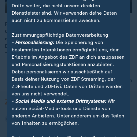
Dritte weiter, die nicht unsere direkten
Dienstleister sind. Wir verwenden deine Daten
auch nicht zu kommerziellen Zwecken.
Pop-Ikone Herbert Grönemeyer feiert runden
Geburtstag. Mit seiner Ruhrpott-Stimme gehört er zu
00:16
Zustimmungspflichtige Datenverarbeitung
den bekanntesten deutschen Sängern. Seinen
• Personalisierung:
Die Speicherung von
Durchbruch erlebte er mit Songs wie "Männer" und
bestimmten Interaktionen ermöglicht uns, dein
"Bochum".
Erlebnis im Angebot des ZDF an dich anzupassen
und Personalisierungsfunktionen anzubieten.
Dabei personalisieren wir ausschließlich auf
Basis deiner Nutzung von ZDF Streaming, der
nach oben
ZDFheute und ZDFtivi. Daten von Dritten werden
von uns nicht verwendet.
• Social Media und externe Drittsysteme:
Wir
nutzen Social-Media-Tools und Dienste von
anderen Anbietern. Unter anderem um das Teilen
von Inhalten zu ermöglichen.