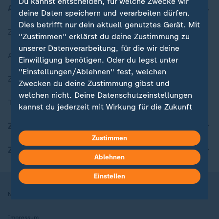
Du kannst entscheiden, für welche Zwecke wir
Aktuell bei ZDFheute
deine Daten speichern und verarbeiten dürfen.
Dies betrifft nur dein aktuell genutztes Gerät. Mit
Zuletzt veröffentlicht
"Zustimmen" erklärst du deine Zustimmung zu
unserer Datenverarbeitung, für die wir deine
Aktuelle Sendungs-Videos
Einwilligung benötigen. Oder du legst unter
"Einstellungen/Ablehnen" fest, welchen
ZDFheute Stories
Zwecken du deine Zustimmung gibst und
welchen nicht. Deine Datenschutzeinstellungen
Themen im Überblick
kannst du jederzeit mit Wirkung für die Zukunft
in deinen Einstellungen widerrufen oder ändern.
ZDFheute Update
Zustimmen
Hier findest du das Impressum.
ZDFheute Apps
Weitere Informationen findest du in unserer
Ablehnen
Datenschutzerklärung.
Einstellen
Nutzungsbedingungen
Datenschutz
Datenschutzeinstellungen
Impressum