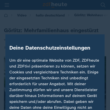
Görlitz: Wohnhaus ein
Video
hallo deutschland
Görlitz: Mehrfamilienhaus eingestürzt
von Steffi Moritz
Deine Datenschutzeinstellungen
|
19.05.2026 | 17:10
Um dir eine optimale Website von ZDF, ZDFheute
und ZDFtivi präsentieren zu können, setzen wir
Cookies und vergleichbare Techniken ein. Einige
der eingesetzten Techniken sind unbedingt
erforderlich für unser Angebot. Mit deiner
Zustimmung dürfen wir und unsere Dienstleister
darüber hinaus Informationen auf deinem Gerät
speichern und/oder abrufen. Dabei geben wir
deine Daten ohne deine Einwilligung nicht an