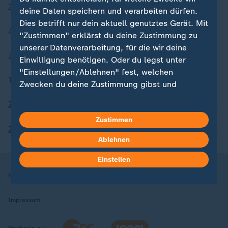
Zuletzt veröffentlicht
deine Daten speichern und verarbeiten dürfen.
Dies betrifft nur dein aktuell genutztes Gerät. Mit
Aktuelle Sendungs-Videos
"Zustimmen" erklärst du deine Zustimmung zu
unserer Datenverarbeitung, für die wir deine
ZDFheute Stories
Einwilligung benötigen. Oder du legst unter
"Einstellungen/Ablehnen" fest, welchen
Themen im Überblick
Zwecken du deine Zustimmung gibst und
welchen nicht. Deine Datenschutzeinstellungen
ZDFheute Update
kannst du jederzeit mit Wirkung für die Zukunft
Zustimmen
in deinen Einstellungen widerrufen oder ändern.
ZDFheute Apps
Ablehnen
Hier findest du das Impressum.
Weitere Informationen findest du in unserer
Einstellen
Datenschutzerklärung.
Nutzungsbedingungen
Datenschutz
Datenschutzeinstellungen
Impressum