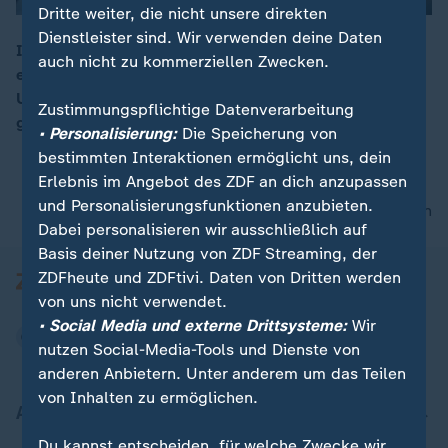
Dritte weiter, die nicht unsere direkten
Dienstleister sind. Wir verwenden deine Daten
In der Görlitzer Innenstadt ist ein Mehrfamilienhaus
auch nicht zu kommerziellen Zwecken.
eingestürzt. Drei Personen werden noch vermisst. Als
00:16
Ursache wird ein Gasleck vermutet. Es ist ein Wettlauf
Zustimmungspflichtige Datenverarbeitung
gegen die Zeit, die Vermissten zu bergen.
• Personalisierung:
Die Speicherung von
bestimmten Interaktionen ermöglicht uns, dein
Erlebnis im Angebot des ZDF an dich anzupassen
und Personalisierungsfunktionen anzubieten.
nach oben
Dabei personalisieren wir ausschließlich auf
Basis deiner Nutzung von ZDF Streaming, der
ZDFheute und ZDFtivi. Daten von Dritten werden
von uns nicht verwendet.
• Social Media und externe Drittsysteme:
Wir
nutzen Social-Media-Tools und Dienste von
anderen Anbietern. Unter anderem um das Teilen
von Inhalten zu ermöglichen.
Aktuell bei ZDFheute
Du kannst entscheiden, für welche Zwecke wir