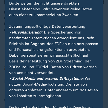
Dritte weiter, die nicht unsere direkten
Dienstleister sind. Wir verwenden deine Daten
Innerhalb von 77 Minuten gehen am warmen
auch nicht zu kommerziellen Zwecken.
Wochenende gleich drei Notrufe wegen
00:16
Schwimmunfällen in Hamburg ein: Zwei Schwimmer
Zustimmungspflichtige Datenverarbeitung
werden vermisst, eine Frau ist gestorben.
• Personalisierung:
Die Speicherung von
bestimmten Interaktionen ermöglicht uns, dein
Erlebnis im Angebot des ZDF an dich anzupassen
und Personalisierungsfunktionen anzubieten.
nach oben
Dabei personalisieren wir ausschließlich auf
Basis deiner Nutzung von ZDF Streaming, der
ZDFheute und ZDFtivi. Daten von Dritten werden
von uns nicht verwendet.
• Social Media und externe Drittsysteme:
Wir
nutzen Social-Media-Tools und Dienste von
anderen Anbietern. Unter anderem um das Teilen
von Inhalten zu ermöglichen.
Aktuell bei ZDFheute
Du kannst entscheiden, für welche Zwecke wir