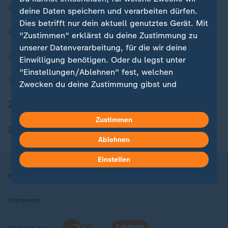
Zuletzt veröffentlicht
deine Daten speichern und verarbeiten dürfen.
Dies betrifft nur dein aktuell genutztes Gerät. Mit
Aktuelle Sendungs-Videos
"Zustimmen" erklärst du deine Zustimmung zu
unserer Datenverarbeitung, für die wir deine
ZDFheute Stories
Einwilligung benötigen. Oder du legst unter
"Einstellungen/Ablehnen" fest, welchen
Themen im Überblick
Zwecken du deine Zustimmung gibst und
welchen nicht. Deine Datenschutzeinstellungen
ZDFheute Update
kannst du jederzeit mit Wirkung für die Zukunft
Zustimmen
in deinen Einstellungen widerrufen oder ändern.
ZDFheute Apps
Ablehnen
Hier findest du das Impressum.
Weitere Informationen findest du in unserer
Einstellen
Datenschutzerklärung.
Nutzungsbedingungen
Datenschutz
Datenschutzeinstellungen
Impressum