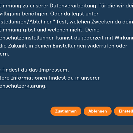
timmung zu unserer Datenverarbeitung, für die wir de
willigung benötigen. Oder du legst unter
belästigung: Wohnen in
Lebensgefahr: Heckenbra
nstellungen/Ablehnen" fest, welchen Zwecken du dei
Partymeile
durch Garten-Grill
timmung gibst und welchen nicht. Deine
Krauser / Nina Suweis / Christine
Lea Weiser
enschutzeinstellungen kannst du jederzeit mit Wirkun
deo
7:05
Video
5:28
 die Zukunft in deinen Einstellungen widerrufen oder
ern.
r findest du das Impressum.
tere Informationen findest du in unserer
enschutzerklärung.
Zustimmen
Ablehnen
Einstel