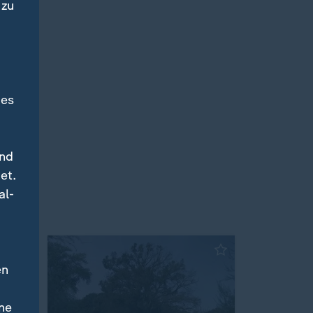
 zu
des
und
et.
al-
en
ne