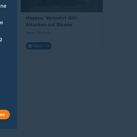
ine
nd
Hessen: Vermehrt Gift-
ne
Attacken auf Bäume
Peter Theisen
g
Video
3:16
len