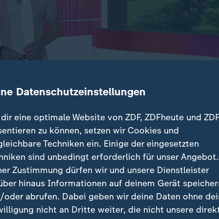
ine Datenschutzeinstellungen
dir eine optimale Website von ZDF, ZDFheute und ZDF
sentieren zu können, setzen wir Cookies und
Gefahren in Grillsaison: Heckenbrand verursacht / Sk
gleichbare Techniken ein. Einige der eingesetzten
g Lärmbelästigung: FFM wird zur Partymeile / Glyp
hniken sind unbedingt erforderlich für unser Angebot.
ekannte vergiften Bäume
ner Zustimmung dürfen wir und unsere Dienstleister
über hinaus Informationen auf deinem Gerät speicher
zengift zerstört
/oder abrufen. Dabei geben wir deine Daten ohne de
 Motiv der Täter
willigung nicht an Dritte weiter, die nicht unsere direk