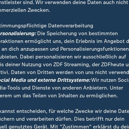
nstleister sind. Wir verwenden deine Daten auch nicht
zur Partymeile wird
merziellen Zwecken.
ohner im Clinch
timmungspflichtige Datenverarbeitung
ierklinik
ersonalisierung:
Die Speicherung von bestimmten
Katze schwer erkranken
eraktionen ermöglicht uns, dein Erlebnis im Angebot 
 an dich anzupassen und Personalisierungsfunktionen
ubieten. Dabei personalisieren wir ausschließlich auf
is deiner Nutzung von ZDF Streaming, der ZDFheute 
tivi. Daten von Dritten werden von uns nicht verwend
ocial Media und externe Drittsysteme:
Wir nutzen Soci
ia-Tools und Dienste von anderen Anbietern. Unter
erem um das Teilen von Inhalten zu ermöglichen.
kannst entscheiden, für welche Zwecke wir deine Dat
ichern und verarbeiten dürfen. Dies betrifft nur dein
uell genutztes Gerät. Mit "Zustimmen" erklärst du dei