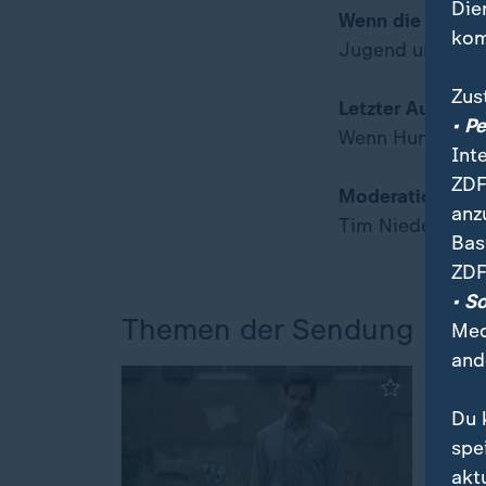
Die
Wenn die Stadt 
kom
Jugend und Anw
Zus
Letzter Ausweg T
• P
Wenn Hund und 
Int
ZDF
Moderation:
anz
Tim Niedernolte
Bas
ZDF
• S
Themen der Sendung
Med
and
Du 
spe
akt