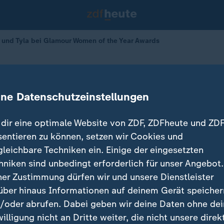
 und Tyla bei Glamour Women of the Year Awards
omen of the Year Awards 2025
ine Datenschutzeinstellungen
30.10.2025 
dir eine optimale Website von ZDF, ZDFheute und ZDF
sentieren zu können, setzen wir Cookies und
gleichbare Techniken ein. Einige der eingesetzten
hniken sind unbedingt erforderlich für unser Angebot.
ner Zustimmung dürfen wir und unsere Dienstleister
über hinaus Informationen auf deinem Gerät speicher
/oder abrufen. Dabei geben wir deine Daten ohne de
willigung nicht an Dritte weiter, die nicht unsere direk