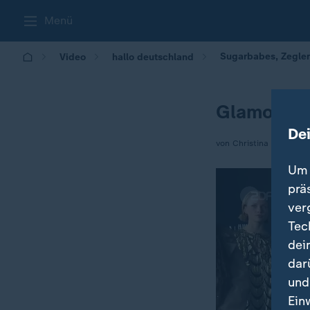
Menü
Sugarbabes, Zegler
Video
hallo deutschland
Glamour W
De
von Christina Esselborn
Um 
prä
ver
Tec
dei
dar
und
Ein