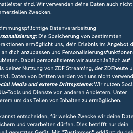
nstleister sind. Wir verwenden deine Daten auch nicht
merziellen Zwecken.
timmungspflichtige Datenverarbeitung
ersonalisierung:
Die Speicherung von bestimmten
eraktionen ermöglicht uns, dein Erlebnis im Angebot 
 an dich anzupassen und Personalisierungsfunktionen
ubieten. Dabei personalisieren wir ausschließlich auf
is deiner Nutzung von ZDF Streaming, der ZDFheute 
das "Glamour"-Magazin inspirierende Frauen bei den a
tivi. Daten von Dritten werden von uns nicht verwend
f the Year Awards ausgezeichnet: die Sugababes, S
ocial Media und externe Drittsysteme:
Wir nutzen Soci
d Sängerin Tyla.
ia-Tools und Dienste von anderen Anbietern. Unter
erem um das Teilen von Inhalten zu ermöglichen.
kannst entscheiden, für welche Zwecke wir deine Dat
ichern und verarbeiten dürfen. Dies betrifft nur dein
uell genutztes Gerät. Mit "Zustimmen" erklärst du dei