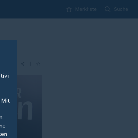
Merkliste
Suche
|
| 17:15
tivi
 Mit
n
ine
ten